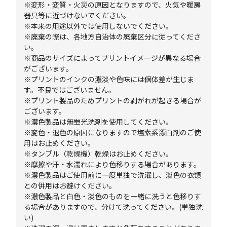
※変形・変質・火災の原因となりますので、火気や暖房
器具等に近づけないでください。
※本来の用途以外では使用しないでください。
※廃棄の際は、各地方自治体の廃棄区分に従ってくださ
い。
※商品のサイズによってプリントイメージが異なる場合
がございます。
※プリントのインクの濃淡や色味には個体差が生じま
す。不良ではございません。
※プリント製品のためプリントの剥がれが起きる場合が
ございます。
※濃色製品は無蛍光洗剤を使用してください。
※変色・退色の原因になりますので塩素系漂白剤のご使
用はお止めください。
※タンブル（乾燥機）乾燥はお止めください。
※摩擦や汗・水濡れにより色移りする場合があります。
※濃色製品はご使用前に一度単独で洗濯し、淡色の衣類
との併用はお避けください。
※濃色製品と白色・淡色のものを一緒に洗うと色移りす
る場合がありますので、分けて洗ってください。(単独洗
い)