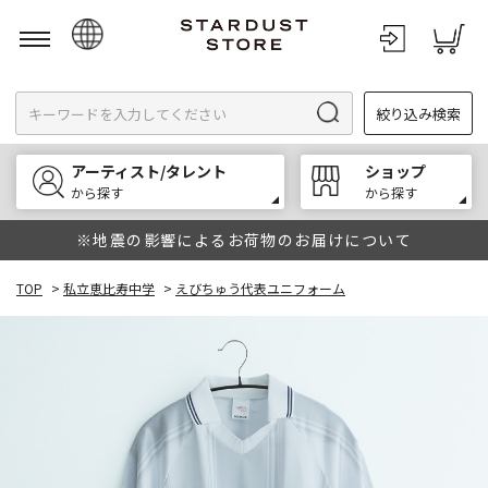
日本語
絞り込み検索
English
한국어
アーティスト/タレント
ショップ
中文
から探す
から探す
※地震の影響によるお荷物のお届けについて
TOP
>
私立恵比寿中学
>
えびちゅう代表ユニフォーム