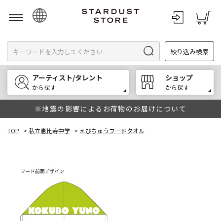
日本語
絞り込み検索
English
한국어
アーティスト/タレント
ショップ
中文
から探す
から探す
※地震の影響によるお荷物のお届けについて
TOP
>
私立恵比寿中学
>
えびちゅうフードタオル