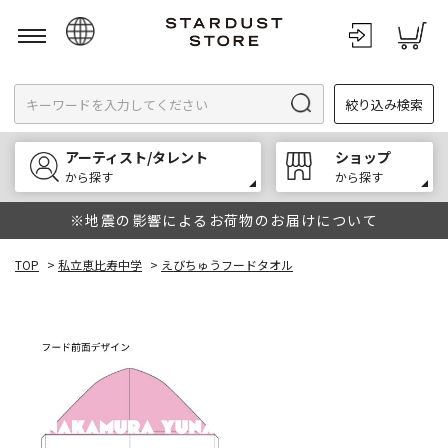
日本語
絞り込み検索
English
한국어
アーティスト/タレント
ショップ
中文
から探す
から探す
※地震の影響によるお荷物のお届けについて
TOP
>
私立恵比寿中学
>
えびちゅうフードタオル