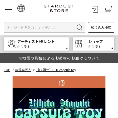
日本語
絞り込み検索
English
한국어
アーティスト/タレント
ショップ
中文
から探す
から探す
※地震の影響によるお荷物のお届けについて
TOP
>
板垣李光人
>
【FC限定】PLM capsule toy