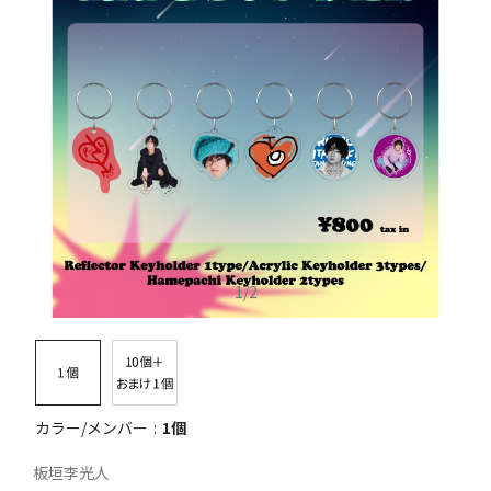
1
/
2
カラー/メンバー
1個
板垣李光人