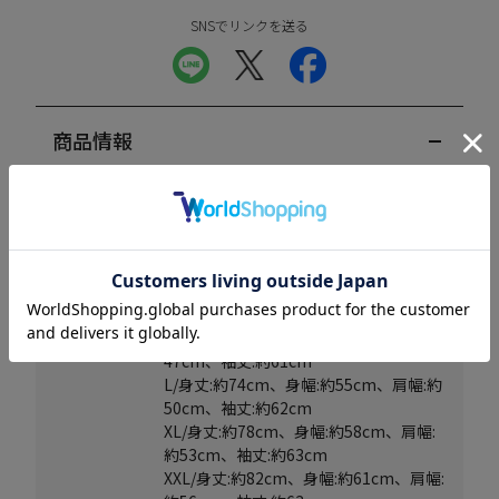
SNSでリンクを送る
商品情報
商品コード
IGT231201TS-M148-S5053XXL
発売元
株式会社WONDER STYLE
生産国
中国
通販開始日
2024/01/26 19:00:00
サイズ
M/身丈:約70cm、身幅:約52cm、肩幅:約
47cm、袖丈:約61cm
L/身丈:約74cm、身幅:約55cm、肩幅:約
50cm、袖丈:約62cm
XL/身丈:約78cm、身幅:約58cm、肩幅:
約53cm、袖丈:約63cm
XXL/身丈:約82cm、身幅:約61cm、肩幅: