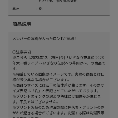
約56cm、袖丈:約63cm
素材
綿
商品説明
メンバーの写真が入ったロンTが登場！
◯注意事項
※こちらは2023年12月29日(金)「いぎなり東北産 2023
年大一番ライブ ～いぎなり伝説への幕開け～」の商品で
す。
※掲載している画像はイメージです。実際の商品とは仕
様が多少異なる場合がございます。
※商品のサイズには若干の個体差が生じます。その為サ
イズ表記は「約」と表記させていただいております。
※プリントのインクの濃淡や色味には個体差が生じま
す。不良ではございません。
※プリント製品のため洗濯の際に色落ち・プリントの剥
がれが起きる場合がございます。洗濯する際は洗濯表示