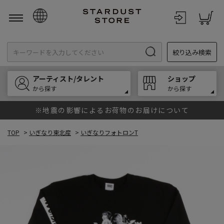
日本語
絞り込み検索
English
한국어
アーティスト/タレント
ショップ
中文
から探す
から探す
※地震の影響によるお荷物のお届けについて
TOP
>
いぎなり東北産
>
いぎなりフォトロンT