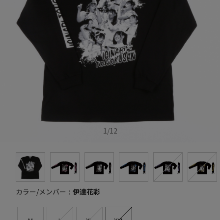
1
/
12
カラー/メンバー
伊達花彩