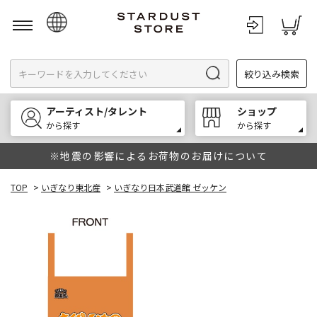
日本語
絞り込み検索
English
한국어
アーティスト/タレント
ショップ
中文
から探す
から探す
※地震の影響によるお荷物のお届けについて
TOP
>
いぎなり東北産
>
いぎなり日本武道館 ゼッケン