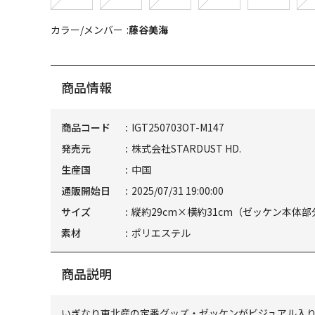
カラー/メンバー
藤谷美海
商品情報
商品コード
IGT250703OT-M147
発売元
株式会社STARDUST HD.
生産国
中国
通販開始日
2025/07/31 19:00:00
サイズ
縦約29cm×横約31cm（ゼッケン本体部
素材
ポリエステル
商品説明
いぎなり東北産の定番グッズ・ゼッケンがビジュアル入