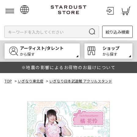
日本語
絞り込み検索
English
한국어
アーティスト/タレント
ショップ
中文
から探す
から探す
※地震の影響によるお荷物のお届けについて
TOP
>
いぎなり東北産
>
いぎなり日本武道館 アクリルスタンド