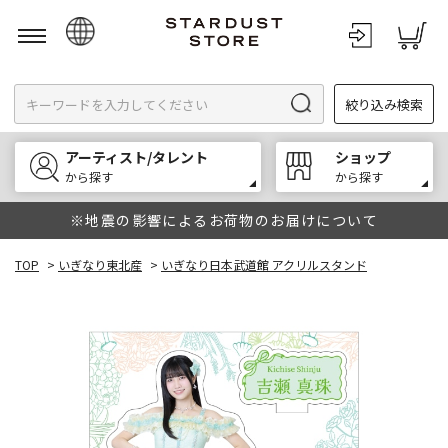
日本語
絞り込み検索
English
한국어
アーティスト/タレント
ショップ
中文
から探す
から探す
※地震の影響によるお荷物のお届けについて
TOP
>
いぎなり東北産
>
いぎなり日本武道館 アクリルスタンド