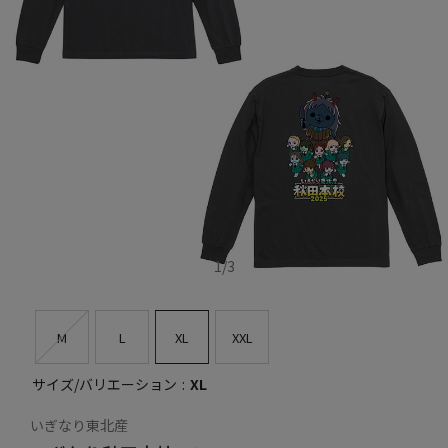
1
/
3
M
L
XL
XXL
サイズ/バリエーション
XL
いぎなり東北産