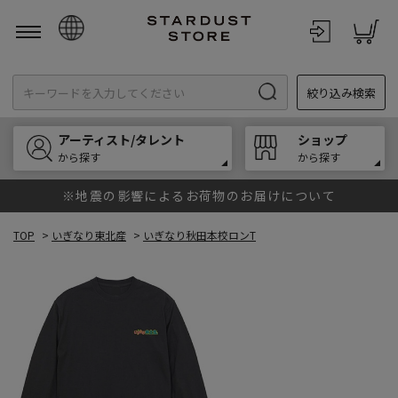
日本語
絞り込み検索
English
한국어
アーティスト/タレント
ショップ
中文
から探す
から探す
※地震の影響によるお荷物のお届けについて
TOP
>
いぎなり東北産
>
いぎなり秋田本校ロンT