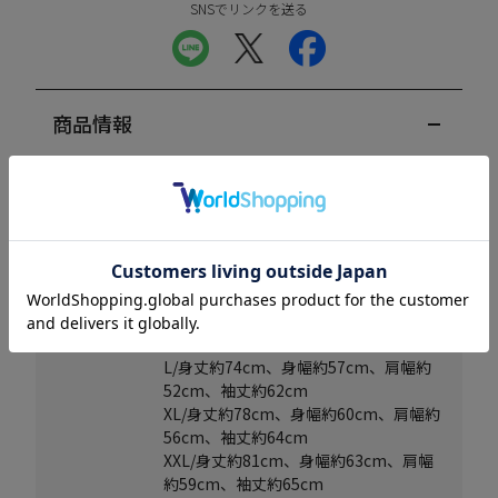
SNSでリンクを送る
商品情報
商品コード
IGT251101TS-S5050XL
発売元
株式会社スターダストプロモーション
生産国
中国
通販開始日
2025/12/03 19:00:00
サイズ
M/身丈約70cm、身幅約54cm、肩幅約
49cm、袖丈約61cm
L/身丈約74cm、身幅約57cm、肩幅約
52cm、袖丈約62cm
XL/身丈約78cm、身幅約60cm、肩幅約
56cm、袖丈約64cm
XXL/身丈約81cm、身幅約63cm、肩幅
約59cm、袖丈約65cm