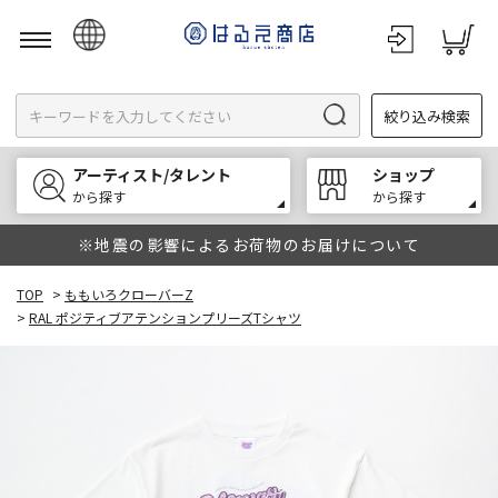
日本語
絞り込み検索
English
한국어
アーティスト/タレント
ショップ
中文
から探す
から探す
※地震の影響によるお荷物のお届けについて
TOP
>
ももいろクローバーZ
>
RAL ポジティブアテンションプリーズTシャツ