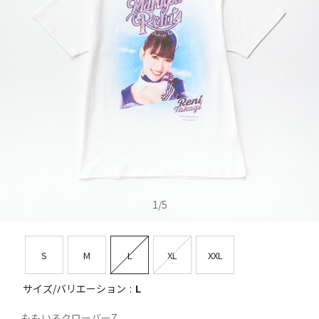
1
/
5
S
M
L
XL
XXL
サイズ/バリエーション
L
ももいろクローバーZ