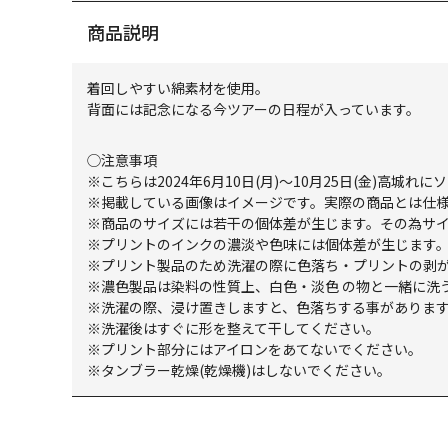
商品説明
着回しやすい綿素材を使用。
背面には記念になる今ツアーの日程が入っています。
◯注意事項
※こちらは2024年6月10日(月)～10月25日(金)高
※掲載している画像はイメージです。実際の商品とは仕
※商品のサイズには若干の個体差が生じます。その為サ
※プリントのインクの濃淡や色味には個体差が生じます
※プリント製品のため洗濯の際に色落ち・プリントの剥
※濃色製品は染料の性質上、白色・淡色 の物と一緒に洗
※洗濯の際、浸け置きしますと、色落ちする事がありま
※洗濯後はすぐに形を整えて干してください。
※プリント部分にはアイロンをあてないでください。
※タンブラー乾燥(乾燥機)はしないでください。