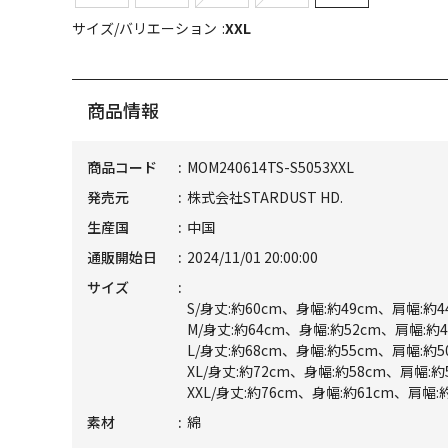
サイズ/バリエーション
XXL
商品情報
商品コード
MOM240614TS-S5053XXL
発売元
株式会社STARDUST HD.
生産国
中国
通販開始日
2024/11/01 20:00:00
サイズ
S/身丈:約60cm、身幅:約49cm、肩幅:約4
M/身丈:約64cm、身幅:約52cm、肩幅:約4
L/身丈:約68cm、身幅:約55cm、肩幅:約5
XL/身丈:約72cm、身幅:約58cm、肩幅:約
XXL/身丈:約76cm、身幅:約61cm、肩幅:
素材
綿