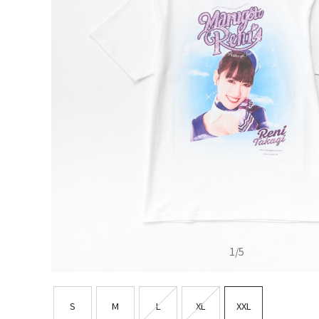
1
/
5
S
M
L
XL
XXL