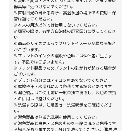
※変形・変質・火災の原因となりますので、火気や暖房
器具等に近づけないでください。
※直射日光の当たる場所、高温多湿の場所での使用・保
管は避けてください。
※本来の用途以外では使用しないでください。
※廃棄の際は、各地方自治体の廃棄区分に従ってくださ
い。
※商品のサイズによってプリントイメージが異なる場合
がございます。
※プリントのインクの濃淡や色味には個体差が生じま
す。不良ではございません。
※プリント製品のためプリントの剥がれが起きる場合が
ございます。
※プリント部分にはアイロンをあてないでください。
※摩擦や汗・水濡れにより色移りする場合があります。
※濃色製品はご使用前に一度単独で洗濯し、淡色の衣類
との併用はお避けください。
※洗濯する際は、注意書き・洗濯表示をご確認くださ
い。
※濃色製品は無蛍光洗剤を使用してください。
※濃色製品と白色・淡色のものを一緒に洗うと色移りす
る場合がありますので、分けて洗ってください。(単独洗