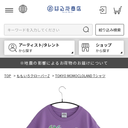
日本語
絞り込み検索
English
한국어
アーティスト/タレント
ショップ
中文
から探す
から探す
※地震の影響によるお荷物のお届けについて
TOP
>
ももいろクローバーZ
>
TOKYO MOMOCLOLAND Tシャツ