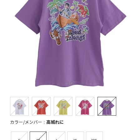
1
/
2
カラー/メンバー
高城れに