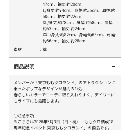
47cm、袖丈:約20cm
L/身丈:約74cm、身幅:約55cm、肩幅:約
50cm、袖丈:約22cm
XL/身丈:約78cm、身幅:約58cm、肩幅:
約53cm、袖丈:約24cm
XXL/身丈:約82cm、身幅:約63cm、肩幅:
約56cm、袖丈:約26cm
素材
綿
商品説明
メンバーが「東京ももクロランド」のアトラクションに
乗ったポップなデザインが魅力の1枚。
春らしいカラーでコーデに取り入れやすく、デイリーに
もライブにも活躍します。
◯注意事項
※こちらは2026年5月3日（日・祝）「ももクロ結成18
周年記念イベント 東京ももクロランド」の商品です。