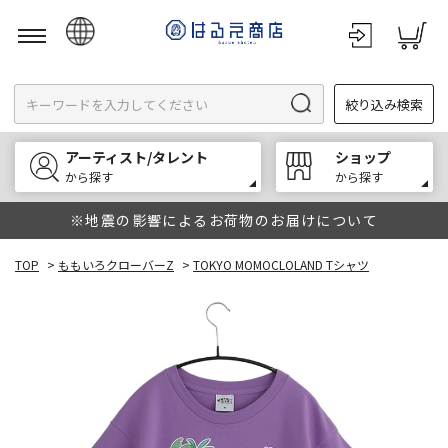
日本語
絞り込み検索
English
한국어
アーティスト/タレント
ショップ
中文
から探す
から探す
※地震の影響によるお荷物のお届けについて
TOP
>
ももいろクローバーZ
>
TOKYO MOMOCLOLAND Tシャツ