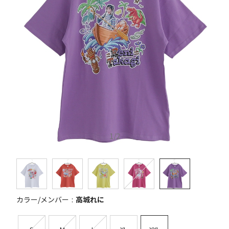
1
/
2
カラー/メンバー
高城れに