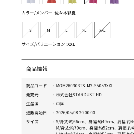
カラー/メンバー
佐々木彩夏
S
M
L
XL
XXL
サイズ/バリエーション
XXL
商品情報
商品コード
MOM260303TS-M3-S5053XXL
発売元
株式会社STARDUST HD.
生産国
中国
通販開始日
2026/05/08 20:00:00
サイズ
S/身丈:約66cm、身幅:約49cm、肩幅:約4
M/身丈:約70cm、身幅:約52cm、肩幅:約4