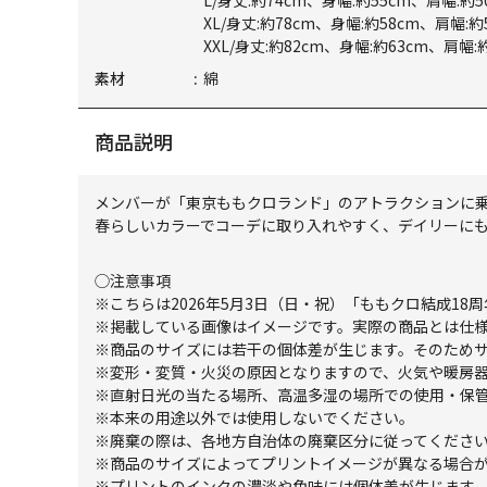
L/身丈:約74cm、身幅:約55cm、肩幅:約5
XL/身丈:約78cm、身幅:約58cm、肩幅:約
XXL/身丈:約82cm、身幅:約63cm、肩幅:
素材
綿
商品説明
メンバーが「東京ももクロランド」のアトラクションに乗
春らしいカラーでコーデに取り入れやすく、デイリーに
◯注意事項
※こちらは2026年5月3日（日・祝）「ももクロ結成18
※掲載している画像はイメージです。実際の商品とは仕
※商品のサイズには若干の個体差が生じます。そのため
※変形・変質・火災の原因となりますので、火気や暖房
※直射日光の当たる場所、高温多湿の場所での使用・保
※本来の用途以外では使用しないでください。
※廃棄の際は、各地方自治体の廃棄区分に従ってくださ
※商品のサイズによってプリントイメージが異なる場合
※プリントのインクの濃淡や色味には個体差が生じます