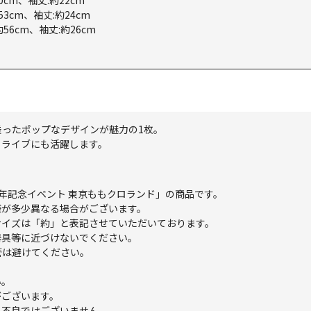
0cm、袖丈:約22cm
53cm、袖丈:約24cm
約56cm、袖丈:約26cm
ったポップなデザインが魅力の1枚。
もライブにも活躍します。
周年記念イベント 東京ももクロランド」の商品です。
様が多少異なる場合がございます。
サイズは「約」と表記させていただいております。
器具等に近づけないでください。
管は避けてください。
い。
がございます。
。不良ではございません。