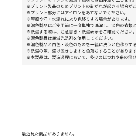
※プリント製品のためプリントの剥がれが起きる場合が
※プリント部分にはアイロンをあてないでください。
※摩擦や汗・水濡れにより色移りする場合があります。
※濃色製品はご使用前に一度単独で洗濯し、淡色の衣類
※洗濯する際は、注意書き・洗濯表示をご確認ください
※濃色製品は無蛍光洗剤を使用してください。
※濃色製品と白色・淡色のものを一緒に洗うと色移りする
※洗濯の際、浸け置きしますと色落ちすることがありま
※本製品は、製造過程において、多少のほつれや糸の飛
最近見た商品がありません。