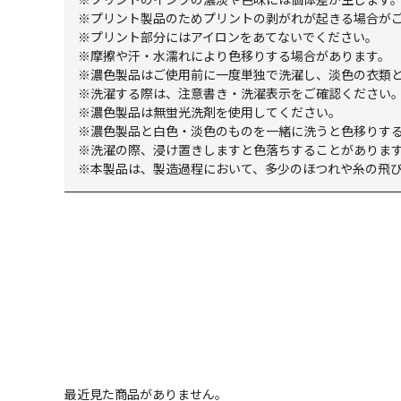
※プリント製品のためプリントの剥がれが起きる場合が
※プリント部分にはアイロンをあてないでください。
※摩擦や汗・水濡れにより色移りする場合があります。
※濃色製品はご使用前に一度単独で洗濯し、淡色の衣類
※洗濯する際は、注意書き・洗濯表示をご確認ください
※濃色製品は無蛍光洗剤を使用してください。
※濃色製品と白色・淡色のものを一緒に洗うと色移りする
※洗濯の際、浸け置きしますと色落ちすることがありま
※本製品は、製造過程において、多少のほつれや糸の飛
最近見た商品がありません。