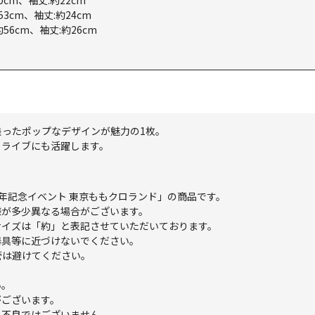
0cm、袖丈:約22cm
53cm、袖丈:約24cm
約56cm、袖丈:約26cm
ったポップなデザインが魅力の1枚。
もライブにも活躍します。
周年記念イベント 東京ももクロランド」の商品です。
様が多少異なる場合がございます。
サイズは「約」と表記させていただいております。
器具等に近づけないでください。
管は避けてください。
い。
がございます。
。不良ではございません。