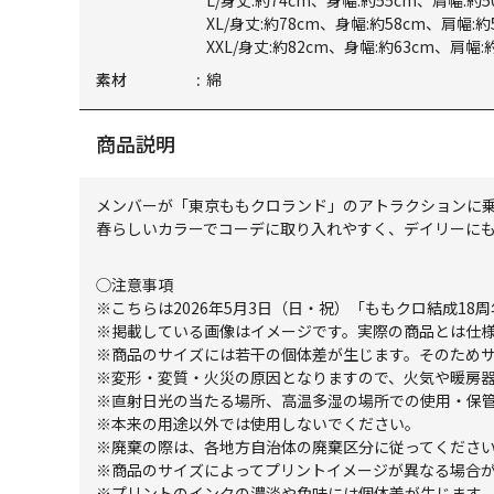
L/身丈:約74cm、身幅:約55cm、肩幅:約5
XL/身丈:約78cm、身幅:約58cm、肩幅:約
XXL/身丈:約82cm、身幅:約63cm、肩幅:
素材
綿
商品説明
メンバーが「東京ももクロランド」のアトラクションに乗
春らしいカラーでコーデに取り入れやすく、デイリーに
◯注意事項
※こちらは2026年5月3日（日・祝）「ももクロ結成18
※掲載している画像はイメージです。実際の商品とは仕
※商品のサイズには若干の個体差が生じます。そのため
※変形・変質・火災の原因となりますので、火気や暖房
※直射日光の当たる場所、高温多湿の場所での使用・保
※本来の用途以外では使用しないでください。
※廃棄の際は、各地方自治体の廃棄区分に従ってくださ
※商品のサイズによってプリントイメージが異なる場合
※プリントのインクの濃淡や色味には個体差が生じます