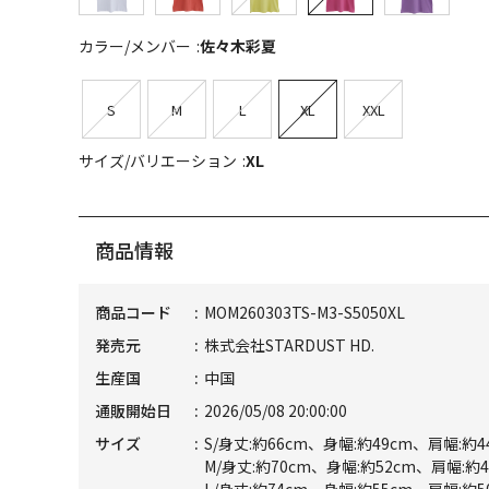
カラー/メンバー
佐々木彩夏
S
M
L
XL
XXL
サイズ/バリエーション
XL
商品情報
商品コード
MOM260303TS-M3-S5050XL
発売元
株式会社STARDUST HD.
生産国
中国
通販開始日
2026/05/08 20:00:00
サイズ
S/身丈:約66cm、身幅:約49cm、肩幅:約4
M/身丈:約70cm、身幅:約52cm、肩幅:約4