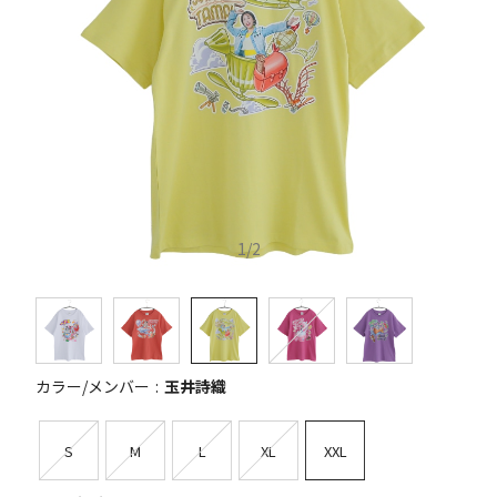
1
/
2
カラー/メンバー
玉井詩織
S
M
L
XL
XXL