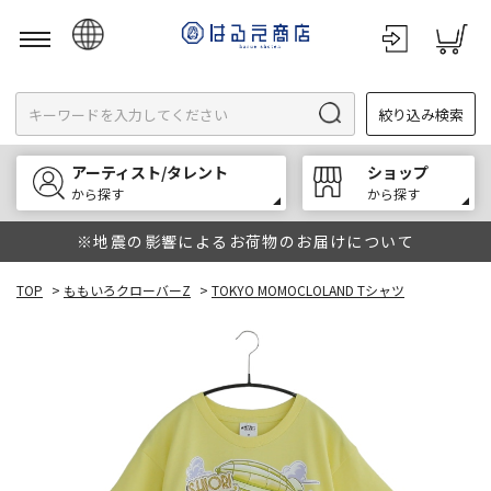
日本語
絞り込み検索
English
한국어
アーティスト/タレント
ショップ
中文
から探す
から探す
※地震の影響によるお荷物のお届けについて
TOP
>
ももいろクローバーZ
>
TOKYO MOMOCLOLAND Tシャツ