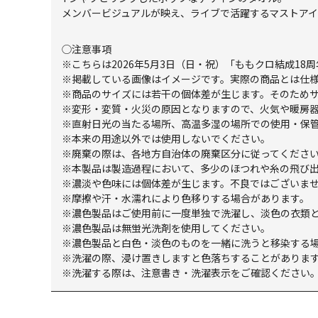
メンバービジュアルが映え、ライブで活躍するマストアイ
◯注意事項
※こちらは2026年5月3日（日・祝）「ももクロ結成18
※掲載している画像はイメージです。実際の商品とは仕
※商品のサイズには若干の個体差が生じます。そのため
※変形・変質・火災の原因となりますので、火気や暖房
※直射日光の当たる場所、高温多湿の場所での使用・保
※本来の用途以外では使用しないでください。
※廃棄の際は、各地方自治体の廃棄区分に従ってくださ
※本製品は製造過程において、多少のほつれや糸の飛び
※濃淡や色味には個体差が生じます。不良ではございま
※摩擦や汗・水濡れにより色移りする場合があります。
※濃色製品はご使用前に一度単独で洗濯し、淡色の衣類
※濃色製品は無蛍光洗剤を使用してください。
※濃色製品と白色・淡色のものを一緒に洗うと移染する場
※洗濯の際、浸け置きしますと色落ちすることがありま
※洗濯する際は、注意書き・洗濯表示をご確認ください