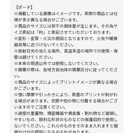
【ポーチ】
※掲載している画像はイメージです。実際の商品とは仕
様が多少異なる場合がございます。
※商品のサイズには若干の個体差が生じます。その為サ
イズ表記は「約」と表記させていただいております。
※変形・変質・火災の原因となりますので、火気や暖房
器具等に近づけないでください。
※直射日光の当たる場所、高温多湿の場所での使用・保
管は避けてください。
※本来の用途以外では使用しないでください。
※廃棄の際は、各地方自治体の廃棄区分に従ってくださ
い。
※商品のサイズによってプリントイメージが異なる場合
がございます。
※強い摩擦や引っかきにより、表面のプリントが剥がれ
る場合があります。衣類や他の物に付着する場合がござ
いますのでご注意ください。
※過度の重量物、精密機器や貴金属・割れ物など破損し
やすいもの、鋭利な形状のものなどの保護目的で使用し
ないでください。これらのものをそのまま入れますと破
損やけがの原因になるおそれがあります。