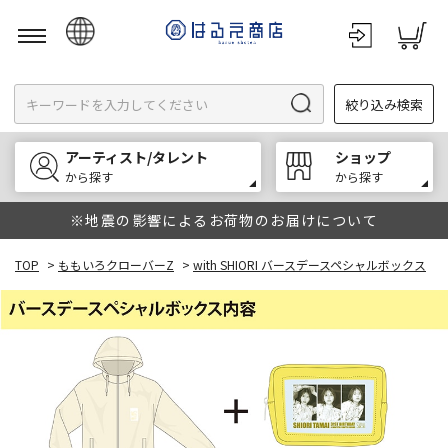
日本語
絞り込み検索
English
한국어
アーティスト/タレント
ショップ
中文
から探す
から探す
※地震の影響によるお荷物のお届けについて
TOP
>
ももいろクローバーZ
>
with SHIORI バースデースペシャルボックス