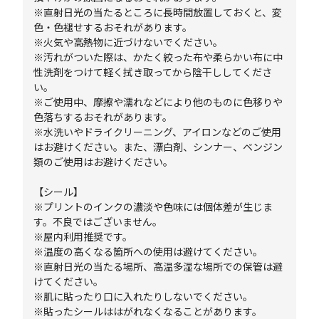
※直射日光の当たるところに長時間放置しておくと、変
色・色褪せするおそれがあります。
※火気や高熱物に近づけないでください。
※汚れがついた際は、かたく絞った布や柔らかい布に中
性洗剤をつけて軽く拭き取ってから陰干ししてくださ
い。
※ご使用中、摩擦や濡れなどにより他のものに色移りや
色落ちするおそれがあります。
※水洗いやドライクリーニング、アイロンなどのご使用
はお避けください。また、漂白剤、シンナー、ベンジン
類のご使用はお避けください。
【シール】
※プリントのインクの濃淡や色味には個体差が生じま
す。不良ではございません。
※屋内利用推奨です。
※温度の高くなる箇所への使用は避けてください。
※直射日光の当たる場所、高温多湿な場所での保管は避
けてください。
※肌に貼ったり口に入れたりしないでください。
※貼ったシールははがれなくなることがあります。