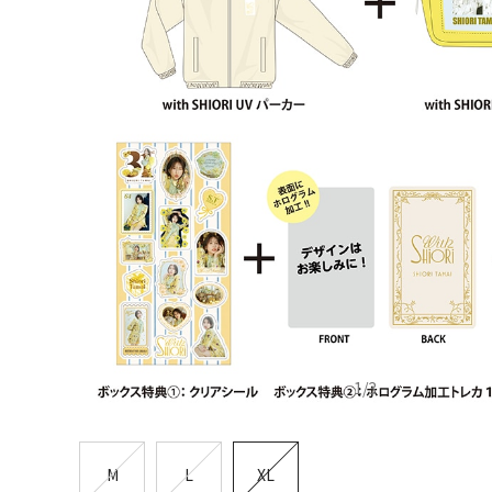
1
/
3
M
L
XL