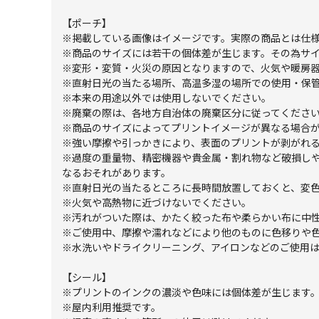
【ポーチ】
※掲載している画像はイメージです。実際の商品とは仕
※商品のサイズには若干の個体差が生じます。その為サ
※変形・変質・火災の原因となりますので、火気や暖房
※直射日光の当たる場所、高温多湿の場所での使用・保
※本来の用途以外では使用しないでください。
※廃棄の際は、各地方自治体の廃棄区分に従ってくださ
※商品のサイズによってプリントイメージが異なる場合
※強い摩擦や引っかきにより、表面のプリントが剥がれ
※過度の重量物、精密機器や貴金属・割れ物など破損し
なるおそれがあります。
※直射日光の当たるところに長時間放置しておくと、変
※火気や高熱物に近づけないでください。
※汚れがついた際は、かたく絞った布や柔らかい布に中
※ご使用中、摩擦や濡れなどにより他のものに色移りや
※水洗いやドライクリーニング、アイロンなどのご使用
【シール】
※プリントのインクの濃淡や色味には個体差が生じます
※屋内利用推奨です。