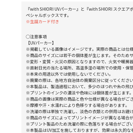
『with SHIORI UVパーカー』と『with SHI
ペシャルボックスです。
※生誕カード付き
◯注意事項
【UVパーカー】
※掲載している画像はイメージです。実際の商品とは仕
※商品のサイズには若干の個体差が生じます。そのため
※変形・変質・火災の原因となりますので、火気や暖房
※直射日光の当たる場所、高温多湿の場所での使用・保
※本来の用途以外では使用しないでください。
※廃棄の際は、各地方自治体の廃棄区分に従ってくださ
※本製品は、製造過程において、多少のほつれや糸の飛
※プリントのインクの濃淡や色味には個体差が生じます
※商品の画像は実際の商品と色や仕様が異なる場合がご
※摩擦や汗・水濡れにより色移りする場合があります。
※洗濯の際は単独で洗濯し、淡色の衣類との併用はお避
※商品のサイズによってプリントイメージが異なる場合
※プリント製品のため洗濯の際に色落ちする場合がござ
※本製品はUV加工を施しておりますが、効果は永久的な