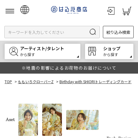
日本語
絞り込み検索
English
한국어
アーティスト/タレント
ショップ
中文
から探す
から探す
※地震の影響によるお荷物のお届けについて
TOP
>
ももいろクローバーZ
>
Birthday with SHIORIトレーディングカード