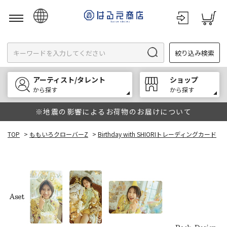
日本語
絞り込み検索
English
한국어
アーティスト/タレント
ショップ
中文
から探す
から探す
※地震の影響によるお荷物のお届けについて
TOP
>
ももいろクローバーZ
>
Birthday with SHIORIトレーディングカード