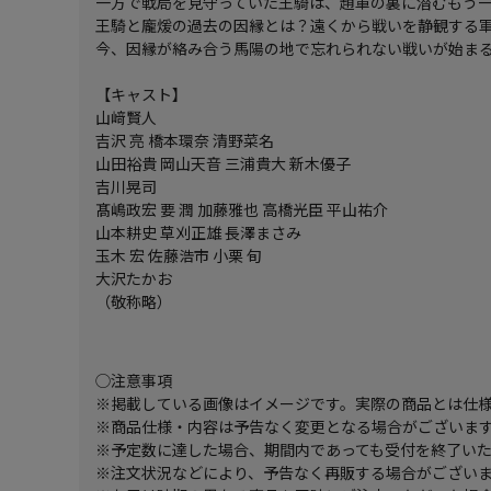
一方で戦局を見守っていた王騎は、趙軍の裏に潜むもう
王騎と龐煖の過去の因縁とは？遠くから戦いを静観する
今、因縁が絡み合う馬陽の地で忘れられない戦いが始まる―
【キャスト】
山﨑賢人
吉沢 亮 橋本環奈 清野菜名
山田裕貴 岡山天音 三浦貴大 新木優子
吉川晃司
髙嶋政宏 要 潤 加藤雅也 高橋光臣 平山祐介
山本耕史 草刈正雄 長澤まさみ
玉木 宏 佐藤浩市 小栗 旬
大沢たかお
（敬称略）
◯注意事項
※掲載している画像はイメージです。実際の商品とは仕
※商品仕様・内容は予告なく変更となる場合がございま
※予定数に達した場合、期間内であっても受付を終了い
※注文状況などにより、予告なく再販する場合がござい