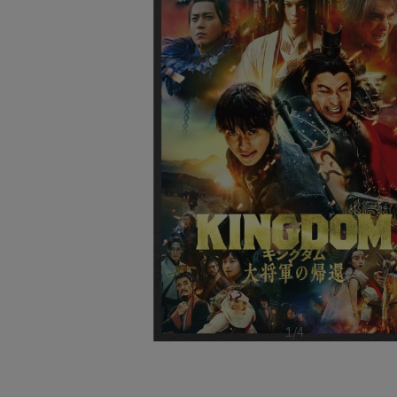
1
/
4