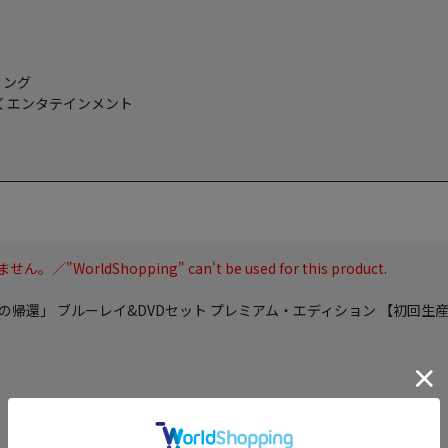
ィング
 エンタテインメント
ldShopping" can't be used for this product.
の帰還」 ブルーレイ&DVDセット プレミアム・エディション 【初回生