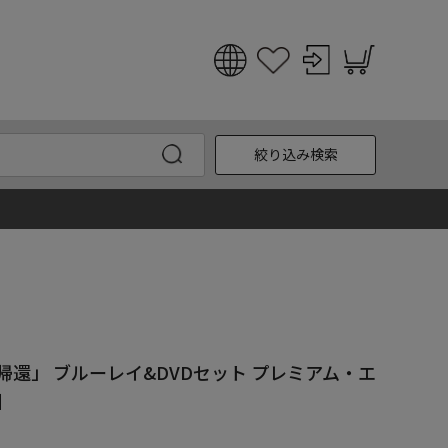
日本語
English
絞り込み検索
한국어
中文
帰還」 ブルーレイ&DVDセット プレミアム・エ
】