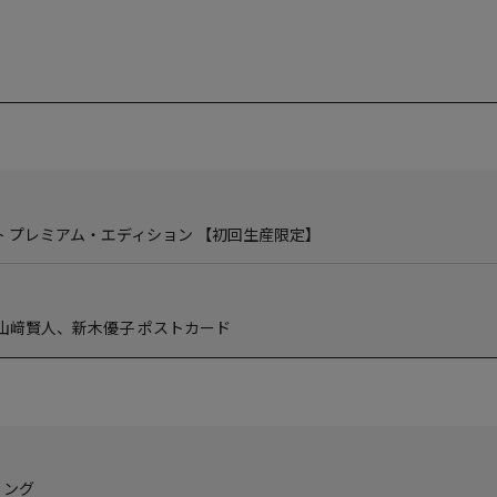
ト プレミアム・エディション 【初回生産限定】
山﨑賢人、新木優子 ポストカード
ィング