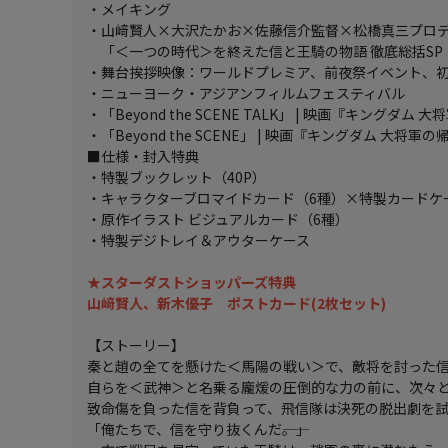
・メイキング
・山﨑賢人×大沢たかお×佐藤信介監督×松橋真三プロデ
「＜一つの時代＞を終えた信と王騎の物語 徹底総括SP
・舞台挨拶映像：ワールドプレミア、前夜祭イベント、
・ニューヨーク・アジアンフィルムフェスティバル
・「Beyond the SCENE TALK」 | 映画『キングダム 
・「Beyond the SCENE」 | 映画『キングダム 大将軍
■仕様・封入特典
・特製ブックレット（40P）
・キャラクターブロマイドカード（6種）×特製カードケ
・原作イラスト ビジュアルカード（6種）
・特製デジトレイ＆アウターケース
★スターダストショッパーズ特典
山﨑賢人、新木優子 ポストカード(2枚セット)
【ストーリー】
秦と趙の全てを懸けた＜馬陽の戦い＞で、敵将を討った
自らを＜武神＞と名乗る龐煖の圧倒的な力の前に、次々
致命傷を負った信を背負って、飛信隊は決死の脱出劇を
「俺たちで、信を守り抜くんだ――。」