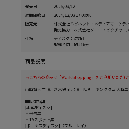
発売日
2025/03/12
通販開始日
2024/12/03 17:00:00
販売元
株式会社ハピネット・メディアマーケテ
発売協力：株式会社ソニー・ピクチャーズ
仕様
ディスク：3枚組
収録時間：約146分
商品説明
※こちらの商品は「WorldShopping」をご利用いただけません。／"Wor
山﨑賢人 主演、新木優子 出演 映画「キングダム 大将軍
■映像特典
[本編ディスク]
・予告集
・TVスポット集
[ボーナスディスク]（ブルーレイ）