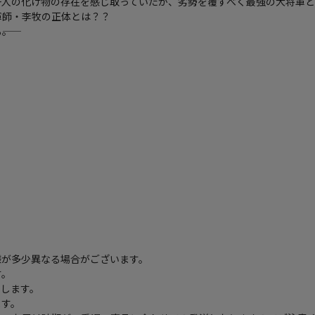
一人の化け物の存在を感じ取っていたが、劣勢を覆すべく最強の大将軍
軍師・李牧の正体とは？？
―。
様が多少異なる場合がございます。
す。
たします。
ます。