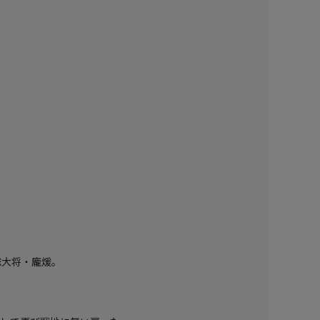
総大将・龐煖。