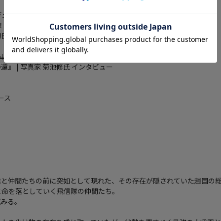
ューサー 座談会
！（スペシャル）」
初日舞台挨拶
大将軍の帰還』
の帰還』 | 写真家 菊池修氏 インタビュー
ース
信と仲間たちの前に突如として現れた、その存在が隠されていた趙国の
と命を落としていく飛信隊の仲間たち。
試みる。