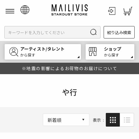
日本語
絞り込み検索
English
한국어
アーティスト/タレント
ショップ
中文
から探す
から探す
※地震の影響によるお荷物のお届けについて
や行
ップ
新着順
表示