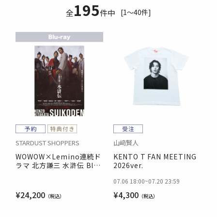
195
全
件中
[1～40件]
STARDUST SHOPPERS
山﨑賢人
WOWOW×Lemino連続ド
KENTO T FAN MEETING
ラマ 北方謙三 水滸伝 Blu-
2026ver.
ray BOX
07.06 18:00
~
07.20 23:59
¥24,200
¥4,300