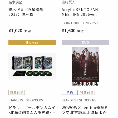
結木滉星
山﨑賢人
結木滉星【滉星誕祭
Acrylic KENTO FAN
2018】生写真
MEETING 2026ver.
07.06 18:00
~
07.20 23:59
¥1,020
¥1,600
STARDUST SHOPPERS
STARDUST SHOPPERS
ドラマ「ゴールデンカムイ
WOWOW×Lemino連続ド
-北海道刺青囚人争奪編-」
ラマ 北方謙三 水滸伝 DVD
Blu-ray BOX
BOX