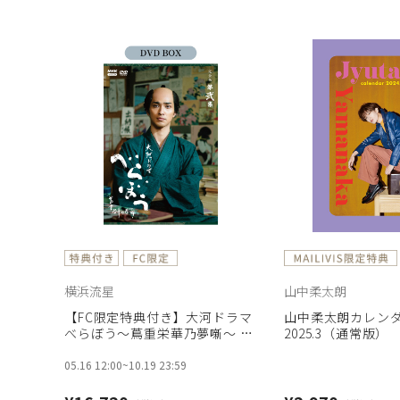
横浜流星
山中柔太朗
【FC限定特典付き】大河ドラマ
山中柔太朗カレンダー 
べらぼう～蔦重栄華乃夢噺～ 完
2025.3（通常版）
全版 第弐集 DVD BOX［4枚組］
05.16 12:00
~
10.19 23:59