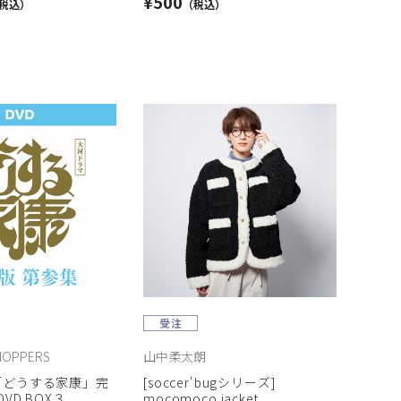
¥500
HOPPERS
山中柔太朗
「どうする家康」完
[soccer'bugシリーズ]
VD BOX３
mocomoco jacket