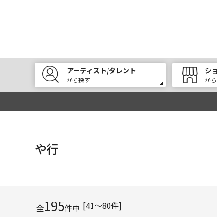
アーティスト/タレント
シ
から探す
から
や行
195
[41～80件]
全
件中