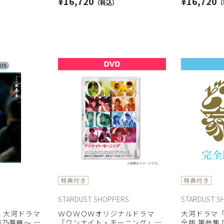
¥16,720
¥16,720
STARDUST SHOPPERS
STARDUST S
】大河ドラマ
ＷＯＷＯＷオリジナルドラマ
大河ドラマ
乃夢噺～ 完
「ワンナイト・モーニング」
全版 第参集 D