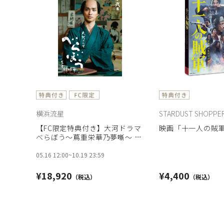
横浜流星
STARDUST SHOPPE
【FC限定特典付き】大河ドラマ
映画「十一人の賊軍
べらぼう～蔦重栄華乃夢噺～ 完
全版 第弐集 ブルーレイ BOX［4
枚組］
05.16 12:00
~
10.19 23:59
¥18,920
¥4,400