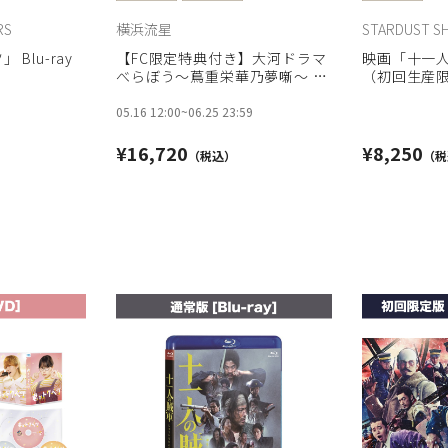
RS
横浜流星
STARDUST S
Blu-ray
【FC限定特典付き】大河ドラマ
映画「十一
べらぼう～蔦重栄華乃夢噺～ 完
（初回生産限定
全版 第壱集 DVD BOX［4枚組］
05.16 12:00
~
06.25 23:59
¥16,720
¥8,250