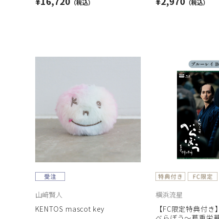
¥16,720
¥2,970
山﨑賢人
横浜流星
KENTOS mascot key
【FC限定特典付き
べらぼう～蔦重栄華