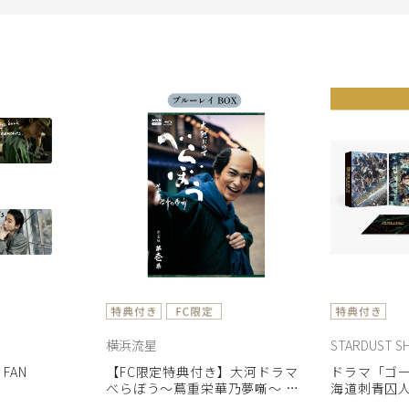
横浜流星
STARDUST S
 FAN
【FC限定特典付き】大河ドラマ
ドラマ「ゴー
べらぼう～蔦重栄華乃夢噺～ 完
海道刺青囚人争
全版 第壱集 ブルーレイ BOX［4
BOX