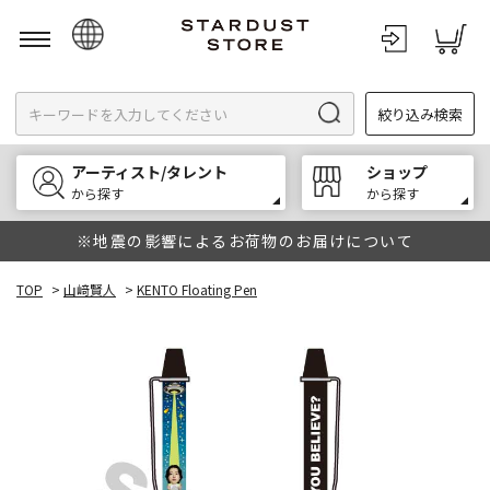
日本語
絞り込み検索
English
한국어
アーティスト/タレント
ショップ
中文
から探す
から探す
※地震の影響によるお荷物のお届けについて
TOP
>
山﨑賢人
>
KENTO Floating Pen