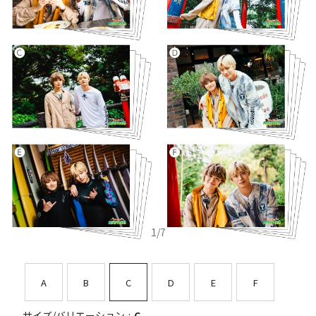
1
/
7
A
B
C
D
E
F
サイズ/バリエーション
C