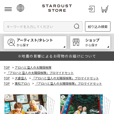
日本語
絞り込み検索
English
한국어
アーティスト/タレント
ショップ
中文
から探す
から探す
※地震の影響によるお荷物のお届けについて
TOP
>
アロハと空人の太陽探検隊
>
「アロハと空人の太陽探検隊」ブロマイドセット
TOP
>
大倉空人
>
「アロハと空人の太陽探検隊」ブロマイドセット
TOP
>
髙松アロハ
>
「アロハと空人の太陽探検隊」ブロマイドセット