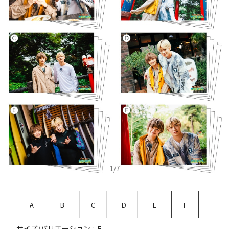
1
/
7
A
B
C
D
E
F
サイズ/バリエーション
F