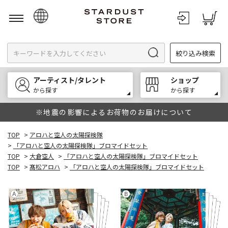
日本語
絞り込み検索
English
한국어
アーティスト/タレント
ショップ
中文
から探す
から探す
※地震の影響によるお荷物のお届けについて
TOP
>
アロハと空人の太陽探検隊
>
「アロハと空人の太陽探検隊」ブロマイドセット
TOP
>
大倉空人
>
「アロハと空人の太陽探検隊」ブロマイドセット
TOP
>
髙松アロハ
>
「アロハと空人の太陽探検隊」ブロマイドセット