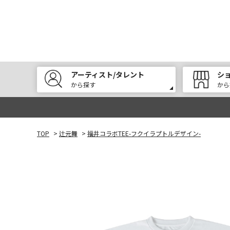
アーティスト/タレント
シ
から探す
から
TOP
>
辻元舞
>
福井コラボTEE-フクイラプトルデザイン-