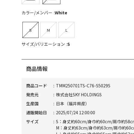
カラー/メンバー
White
S
M
L
サイズ/バリエーション
S
商品情報
商品コード
TMM250701TS-C76-S5029S
発売元
株式会社SKY HOLDINGS
生産国
日本（福井県産）
通販開始日
2025/07/24 12:00:00
サイズ
S：身丈約60cm/身巾約60cm/肩巾約58c
M：身丈約63cm/身巾約63cm/肩巾約60c