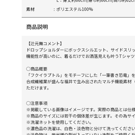
L：身丈約66cm/身巾約66cm/肩巾約62c
素材
ポリエステル100%
商品説明
【辻元舞コメント】
ドロップショルダーにボックスシルエット、サイドスリ
機能性が高いのに、着るだけでお洒落見えも叶うTシャツ
◯商品概要
「フクイラプトル」をモチーフにした「一筆書き恐竜」を
合成繊維業が盛んな福井で生み出されたマルチ機能素材（遮熱
ただけます。
◯注意事項
※掲載している画像はイメージです。実際の商品とは仕
※商品のサイズには若干の個体差が生じます。その為サ
※洗濯ネットを使用してください。
※濃色品の洗濯は、白色・淡色物と分けて洗ってくださ
※淡色物は、蛍光増白剤が入っていない洗剤をご使用く