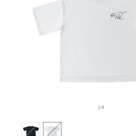
1
/
4