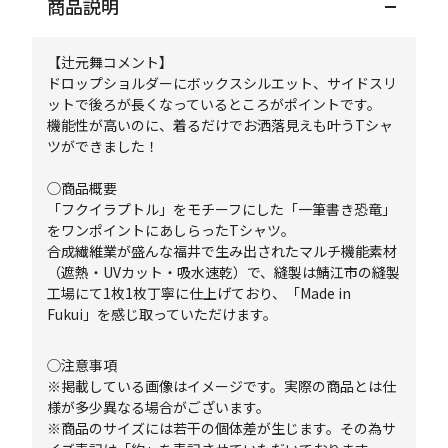
商品説明
【辻元舞コメント】
ドロップショルダーにボックスシルエット、サイドスリ
ットで後ろが長くなっているところがポイントです。
機能性が高いのに、着るだけでお洒落見えも叶うTシャ
ツができました！
◯商品概要
「フクイラプトル」をモチーフにした「一筆書き恐竜」
をワンポイントにあしらったTシャツ。
合成繊維業が盛んな福井で生み出されたマルチ機能素材
（遮熱・UVカット・吸水速乾）で、縫製は鯖江市の縫製
工場にて1枚1枚丁寧に仕上げており、「Made in
Fukui」を感じ取っていただけます。
◯注意事項
※掲載している画像はイメージです。実際の商品とは仕
様が多少異なる場合がございます。
※商品のサイズには若干の個体差が生じます。その為サ