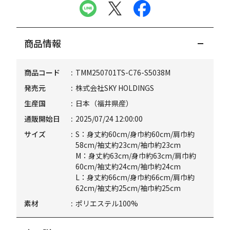
商品情報
商品コード
TMM250701TS-C76-S5038M
発売元
株式会社SKY HOLDINGS
生産国
日本（福井県産）
通販開始日
2025/07/24 12:00:00
サイズ
S：身丈約60cm/身巾約60cm/肩巾約
58cm/袖丈約23cm/袖巾約23cm
M：身丈約63cm/身巾約63cm/肩巾約
60cm/袖丈約24cm/袖巾約24cm
L：身丈約66cm/身巾約66cm/肩巾約
62cm/袖丈約25cm/袖巾約25cm
素材
ポリエステル100%