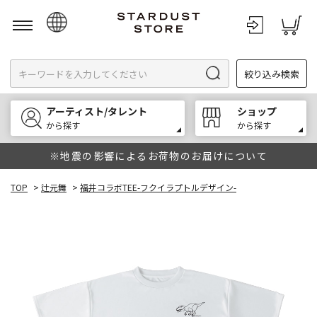
日本語
絞り込み検索
English
한국어
アーティスト/タレント
ショップ
中文
から探す
から探す
※地震の影響によるお荷物のお届けについて
TOP
>
辻元舞
>
福井コラボTEE-フクイラプトルデザイン-