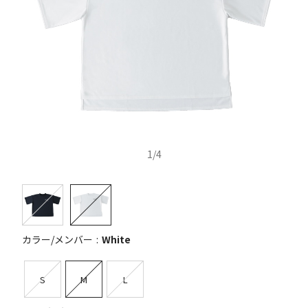
1
/
4
カラー/メンバー
White
S
M
L