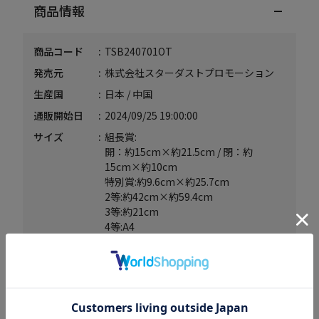
商品情報
商品コード
TSB240701OT
発売元
株式会社スターダストプロモーション
生産国
日本 / 中国
通販開始日
2024/09/25 19:00:00
サイズ
組長賞:
開：約15cm×約21.5cm / 閉：約
15cm×約10cm
特別賞:約9.6cm×約25.7cm
2等:約42cm×約59.4cm
3等:約21cm
4等:A4
5等:約6.5cm×約6.5cm
ときめき賞:約7.6cm
素材
組長賞:PUレザー
特別賞:上質紙・チップボール
2等:スエード生地