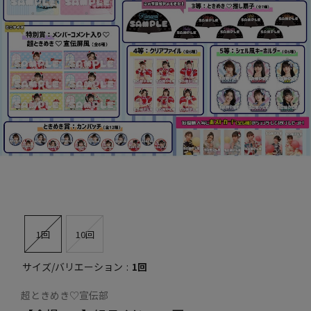
1回
10回
サイズ/バリエーション
1回
超ときめき♡宣伝部