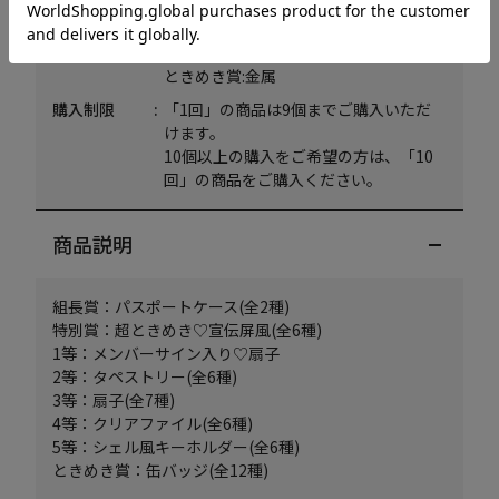
3等:ポリエステル・竹
4等:再生PET
5等:アクリル
ときめき賞:金属
購入制限
「1回」の商品は9個までご購入いただ
けます。
10個以上の購入をご希望の方は、「10
回」の商品をご購入ください。
商品説明
組長賞：パスポートケース(全2種)
特別賞：超ときめき♡宣伝屏風(全6種)
1等：メンバーサイン入り♡扇子
2等：タペストリー(全6種)
3等：扇子(全7種)
4等：クリアファイル(全6種)
5等：シェル風キーホルダー(全6種)
ときめき賞：缶バッジ(全12種)