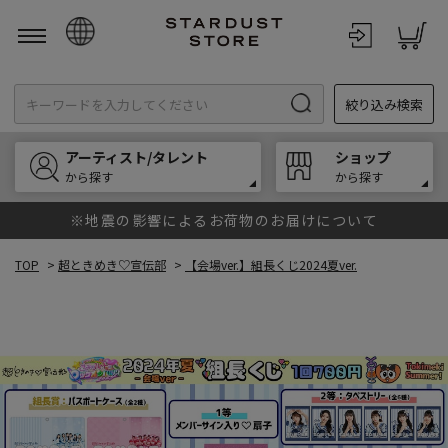
日本語
絞り込み検索
English
한국어
アーティスト/タレント
ショップ
中文
から探す
から探す
※地震の影響によるお荷物のお届けについて
TOP
>
超ときめき♡宣伝部
>
【会場ver.】組長くじ2024夏ver.