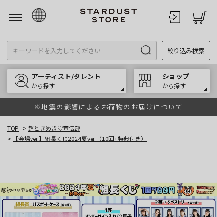
日本語
絞り込み検索
English
한국어
アーティスト/タレント
ショップ
中文
から探す
から探す
※地震の影響によるお荷物のお届けについて
TOP
>
超ときめき♡宣伝部
>
【会場ver.】組長くじ2024夏ver.（10回+特典付き）