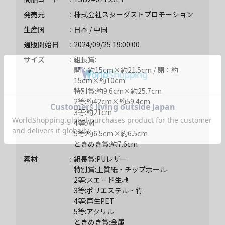
発売元
株式会社スターダストプロモーション
生産国
日本 / 中国
通販開始日
2024/09/25 19:00:00
サイズ
組長賞:
開：約15cm×約21.5cm / 閉：約
15cm×約10cm
特別賞:約9.6cm×約25.7cm
2等:約42cm×約59.4cm
3等:約21cm
4等:A4
5等:約6.5cm×約6.5cm
ときめき賞:約7.6cm
素材
組長賞:PUレザー
特別賞:上質紙・チップボール
2等:スエード生地
3等:ポリエステル・竹
4等:再生PET
5等:アクリル
ときめき賞:金属