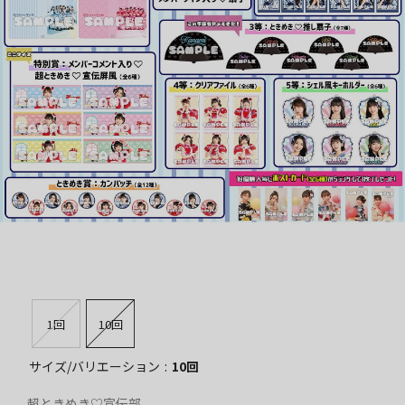
1回
10回
サイズ/バリエーション
10回
超ときめき♡宣伝部