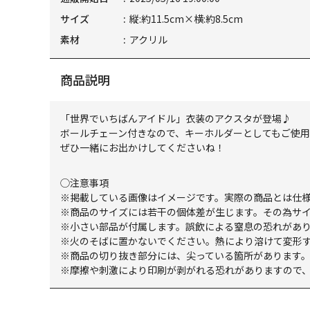
サイズ
縦:約11.5cm×横:約8.5cm
素材
アクリル
商品説明
「世界でいちばんアイドル」衣装のアクスタが登場♪
ボールチェーン付きなので、キーホルダーとしてもご使
ぜひ一緒にお出かけしてくださいね！
◯注意事項
※掲載している画像はイメージです。実際の商品とは仕
※商品のサイズには若干の個体差が生じます。その為サ
※小さい部品が付属します。誤飲による窒息の恐れがあ
※火のそばに置かないでください。熱により溶けて変形
※商品の切り抜き部分には、尖っている箇所があります
※摩擦や刺激により印刷が剥がれる恐れがありますので