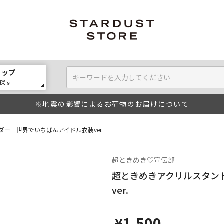
ョップ
探す
※地震の影響によるお荷物のお届けについて
ー 世界でいちばんアイドル衣装ver.
超ときめき♡宣伝部
超ときめきアクリルスタン
ver.
¥1,500