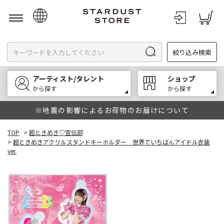
日本語
絞り込み検索
English
한국어
アーティスト/タレント
ショップ
中文
から探す
から探す
※地震の影響によるお荷物のお届けについて
TOP
>
超ときめき♡宣伝部
>
超ときめきアクリルスタンドキーホルダー 世界でいちばんアイドル衣装
ver.