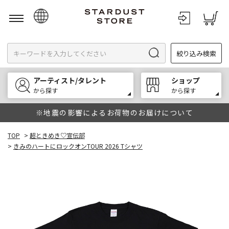
日本語
絞り込み検索
English
한국어
アーティスト/タレント
ショップ
中文
から探す
から探す
※地震の影響によるお荷物のお届けについて
TOP
>
超ときめき♡宣伝部
>
きみのハートにロックオンTOUR 2026 Tシャツ