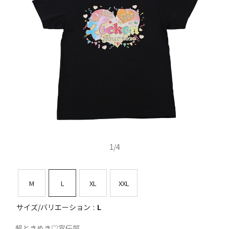
1
/
4
M
L
XL
XXL
サイズ/バリエーション
L
超ときめき♡宣伝部