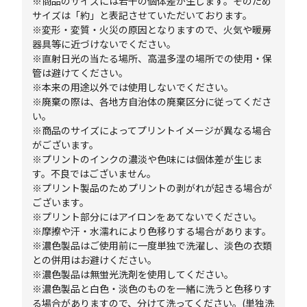
※商品のサイズには若干の個体差が生じます。そのため
サイズは「約」と表記させていただいております。
※変形・変質・火災の原因となりますので、火気や暖房
器具等に近づけないでください。
※直射日光の当たる場所、高温多湿の場所での使用・保
管は避けてください。
※本来の用途以外では使用しないでください。
※廃棄の際は、各地方自治体の廃棄区分に従ってくださ
い。
※商品のサイズによってプリントイメージが異なる場合
がございます。
※プリントのインクの濃淡や色味には個体差が生じま
す。不良ではございません。
※プリント製品のためプリントの剥がれが起きる場合が
ございます。
※プリント部分にはアイロンをあてないでください。
※摩擦や汗・水濡れにより色移りする場合があります。
※濃色製品はご使用前に一度単独で洗濯し、淡色の衣類
との併用はお避けください。
※濃色製品は無蛍光洗剤を使用してください。
※濃色製品と白色・淡色のものを一緒に洗うと色移りす
る場合がありますので、分けて洗ってください。(単独洗