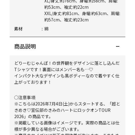
XL/身丈:約76cm、身幅:約58cm、肩幅:
約53cm、袖丈:約22cm
XXL/身丈:約81cm、身幅:約63cm、肩幅:
約57cm、袖丈:約23cm
素材
綿
商品説明
どりーむじゃんぼ！の世界観をデザインに落とし込んだ
Tシャツです！裏面にはメンバー名も…♡
インパクト大なデザインも黒ボディーなので着やすく仕
上がっております！
◯注意事項
※こちらは2026年7月4日(土)からスタートする、「超と
きめき♡宣伝部のきみのハートにロックオンTOUR
2026」の商品です。
※掲載している画像はイメージです。実際の商品とは仕
様が多少異なる場合がございます。