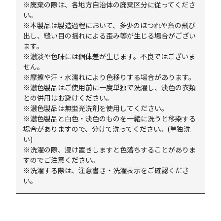
※廃棄の際は、各地方自治体の廃棄区分に従ってくださ
い。
※本製品は製造過程において、多少のほつれや糸の飛び
出し、縫い目の揺れによる歪み等が生じる場合がござい
ます。
※濃淡や色味には個体差が生じます。不良ではございま
せん。
※摩擦や汗・水濡れにより色移りする場合があります。
※濃色製品はご使用前に一度単独で洗濯し、淡色の衣類
との併用はお避けください。
※濃色製品は無蛍光洗剤を使用してください。
※濃色製品と白色・淡色のものを一緒に洗うと移染する
場合がありますので、分けて洗ってください。(単独洗
い)
※洗濯の際、浸け置きしますと色落ちすることがありま
すのでご注意ください。
※洗濯する際は、注意書き・洗濯表示をご確認くださ
い。