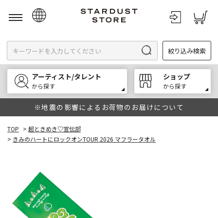
日本語
絞り込み検索
English
한국어
アーティスト/タレント
ショップ
中文
から探す
から探す
※地震の影響によるお荷物のお届けについて
TOP
>
超ときめき♡宣伝部
>
きみのハートにロックオンTOUR 2026 マフラータオル