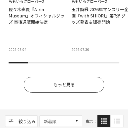
ももいろクローバーZ
ももいろクローバーZ
佐々木彩夏『A-rin
玉井詩織 2026年マンスリー
Museum』オフィシャルグッ
画『with SHIORI』第7弾 グ
ズ 事後通販開始決定
ッズ発表＆販売開始
2026.08.04
2026.07.30
もっと見る
ップ
絞り込み
新着順
表示