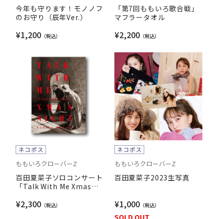
今年も守ります！モノノフ
「第7回ももいろ歌合戦」
のお守り（辰年Ver.）
マフラータオル
¥1,200
¥2,200
ももいろクローバーZ
ももいろクローバーZ
百田夏菜子ソロコンサート
百田夏菜子2023生写真
「Talk With Me Xmas
Night ~シンデレラタイム
¥2,300
¥1,000
~」公式パンフレット
SOLD OUT