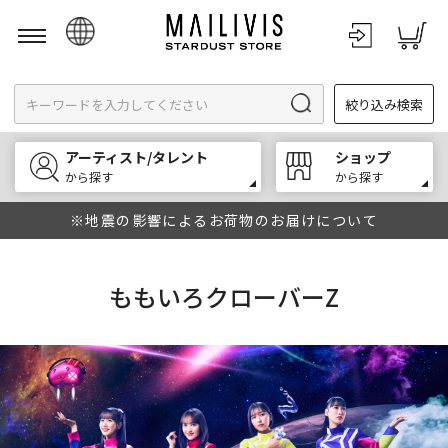
日本語
絞り込み検索
English
한국어
アーティスト/タレント
ショップ
中文
から探す
から探す
※地震の影響によるお荷物のお届けについて
ももいろクローバーZ