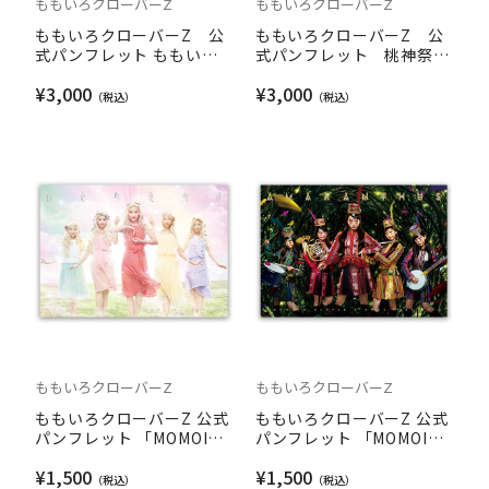
ももいろクローバーZ
ももいろクローバーZ
ももいろクローバーZ 公
ももいろクローバーZ 公
式パンフレット ももいろ
式パンフレット 桃神祭
クリスマス2016 ～真冬の
2016～鬼ヶ島～
¥3,000
¥3,000
サンサンサマータイム～
ももいろクローバーZ
ももいろクローバーZ
ももいろクローバーZ 公式
ももいろクローバーZ 公式
パンフレット 「MOMOIRO
パンフレット 「MOMOIRO
CLOVER Z DOME TREK
CLOVER Z DOME TREK
¥1,500
¥1,500
2016 ”白金の夜明け”」
2016 "AMARANTHUS"