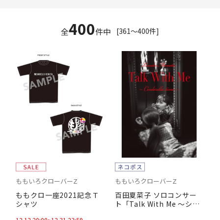
400
全
件中
[361～400件]
ももいろクローバーZ
ももいろクローバーZ
ももクロ一座2021記念Ｔ
百田夏菜子 ソロコンサー
シャツ
ト「Talk With Me ～シン
デレラタイム～」公式パン
12.12 20:00
~
12.31 23:59