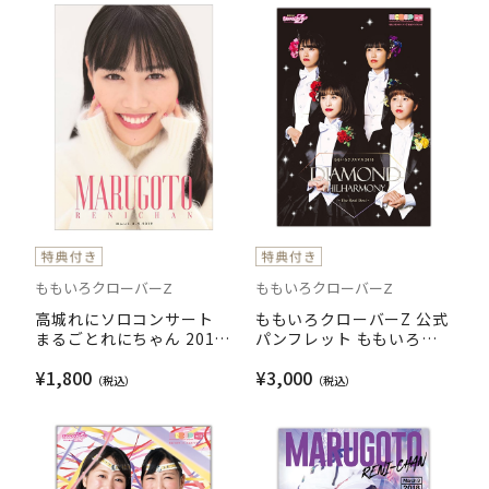
ももいろクローバーZ
ももいろクローバーZ
高城れにソロコンサート
ももいろクローバーZ 公式
まるごとれにちゃん 2019
パンフレット ももいろク
RENI TAKAGI 5th SOLO
リスマス2018 DIAMOND
¥1,800
¥3,000
CONCERT OFFICIAL
PHILHARMONY ～The
PAMPHLET
Real Deal～