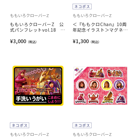
ももいろクローバーZ
ももいろクローバーZ
ももいろクローバーZ 公
＜『ももクロChan』10周
式パンフレットvol.18 も
年記念イラスト＞マグネッ
もいろクリスマス 2020 世
ト vol.1（プロレスver.
¥3,000
¥1,300
界の国からメリークリスマ
【鍵のしめ忘れに注意】）
ス
ももいろクローバーZ
ももいろクローバーZ