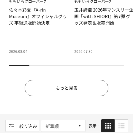
ももいろクローバーZ
ももいろクローバーZ
佐々木彩夏『A-rin
玉井詩織 2026年マンスリー
Museum』オフィシャルグッ
画『with SHIORI』第7弾 グ
ズ 事後通販開始決定
ッズ発表＆販売開始
2026.08.04
2026.07.30
もっと見る
ップ
絞り込み
新着順
表示