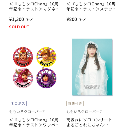
＜『ももクロChan』10周
＜『ももクロChan』10周
年記念イラスト＞マグネッ
年記念イラスト＞ステッカ
ト vol.1（怪獣ver.【手洗
ーシート vol.1
¥1,300
¥800
いうがいこまめにしよ
う】）
SOLD OUT
ももいろクローバーZ
ももいろクローバーZ
＜『ももクロChan』10周
高城れにソロコンサート
年記念イラスト＞ワッペン
まるごとれにちゃん