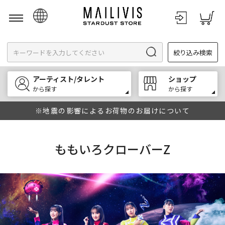
日本語
絞り込み検索
English
한국어
アーティスト/タレント
ショップ
中文
から探す
から探す
※地震の影響によるお荷物のお届けについて
ももいろクローバーZ