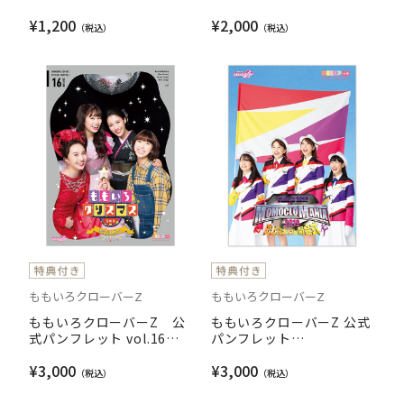
バッジ 怪獣ver.
0202（れにれに）スプリ
¥1,200
¥2,000
ングツアー2020 RENI
TAKAGI 6th SOLO
CONCERT OFFICIAL
PAMPHLET
ももいろクローバーZ
ももいろクローバーZ
ももいろクローバーZ 公
ももいろクローバーZ 公式
式パンフレット vol.16
パンフレット
ももいろクリスマス2019
MomocloMania2019 -
¥3,000
¥3,000
～冬空のミラーボール～
ROAD TO 2020- 史上最大
のプレ開会式