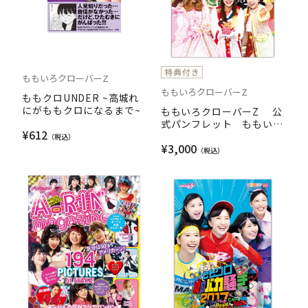
ももいろクローバーZ
ももいろクローバーZ
ももクロUNDER ~高城れ
にがももクロになるまで~
ももいろクローバーZ 公
式パンフレット ももいろ
¥612
クリスマス2017 ～完全無
¥3,000
欠のElectric Wonderland
～