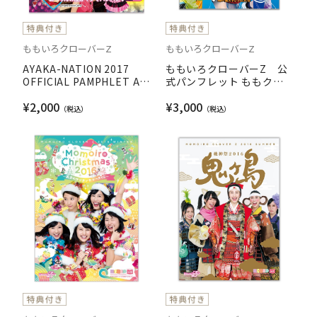
ももいろクローバーZ
ももいろクローバーZ
AYAKA-NATION 2017
ももいろクローバーZ 公
OFFICIAL PAMPHLET A-
式パンフレット ももクロ
RIN magazine
夏のバカ騒ぎ2017 -FIVE
¥2,000
¥3,000
THE COLOR Road to
2020- 味の素スタジアム大
会