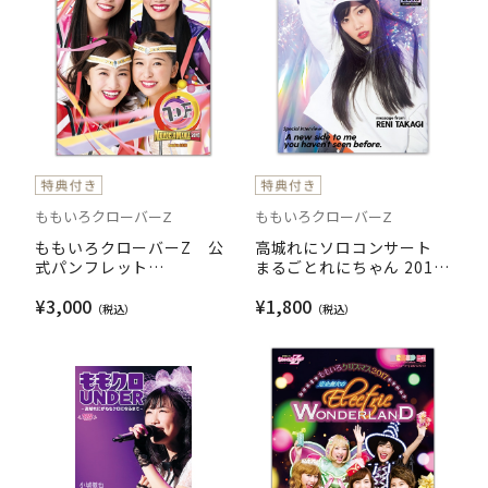
ももいろクローバーZ
ももいろクローバーZ
ももいろクローバーZ 公
高城れにソロコンサート
式パンフレット
まるごとれにちゃん 2018
MomocloMania2018 -
RENI TAKAGI 4th SOLO
¥3,000
¥1,800
Road to 2020-
CONCERT OFFICIAL
PAMPHLET