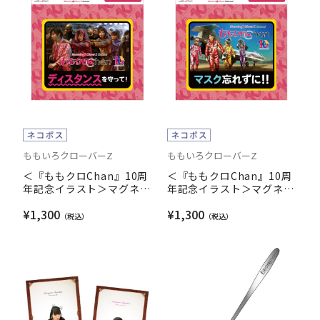
ももいろクローバーZ
ももいろクローバーZ
＜『ももクロChan』10周
＜『ももクロChan』10周
年記念イラスト＞マグネッ
年記念イラスト＞マグネッ
ト vol.2（ももクロトレイ
ト vol.2（マーキュリーフ
¥1,300
¥1,300
ンver.【ディスタンスを守
ォーver.【マスク忘れず
って】）
に】）