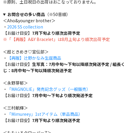
※原則、土日祝日の出荷はおこなっておりません。
お問合せの多い商品
（※50音順）
＜Aho&younger brother＞
・
2026 SS collection
【お届け目安】
7月下旬より順次出荷予定
※「【再販】A&Y Bracelet」は8月上旬より順次出荷予定
＜超ときめき♡宣伝部＞
・
【再販】辻野かなみ生誕商品
【お届け目安】
生写真：7月中旬～下旬以降順次発送予定 / 組長く
じ：8月中旬～下旬以降順次発送予定
＜永野芽郁＞
・
「MAGNOLIE」発売記念グッズ（一般販売）
【お届け目安】
7月中旬～下旬より順次発送予定
＜三村航輝＞
・
「Mimureey」1stアイテム（単品商品）
【お届け目安】
7月下旬より順次発送予定
＜ももいろクローバーZ＞