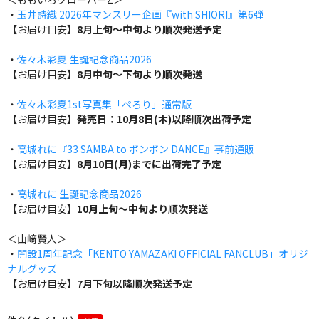
・
玉井詩織 2026年マンスリー企画『with SHIORI』第6弾
【お届け目安】
8月上旬～中旬より順次発送予定
・
佐々木彩夏 生誕記念商品2026
【お届け目安】
8月中旬～下旬より順次発送
・
佐々木彩夏1st写真集「ぺろり」通常版
【お届け目安】
発売日：10月8日(木)以降順次出荷予定
・
高城れに『33 SAMBA to ボンボン DANCE』事前通販
【お届け目安】
8月10日(月)までに出荷完了予定
・
高城れに 生誕記念商品2026
【お届け目安】
10月上旬～中旬より順次発送
＜山﨑賢人＞
・
開設1周年記念「KENTO YAMAZAKI OFFICIAL FANCLUB」オリジ
ナルグッズ
【お届け目安】
7月下旬以降順次発送予定