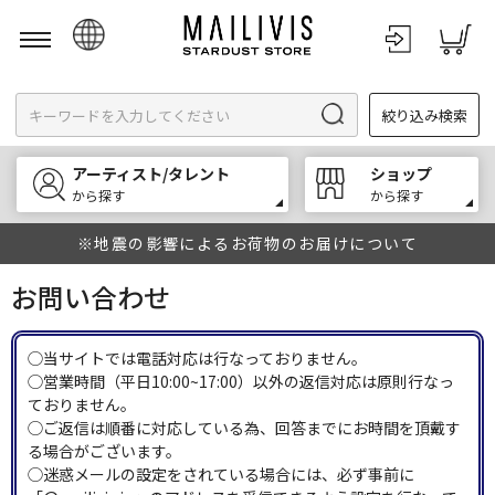
日本語
絞り込み検索
English
한국어
アーティスト/タレント
ショップ
中文
から探す
から探す
※地震の影響によるお荷物のお届けについて
お問い合わせ
◯当サイトでは電話対応は行なっておりません。
◯営業時間（平日10:00~17:00）以外の返信対応は原則行なっ
ておりません。
◯ご返信は順番に対応している為、回答までにお時間を頂戴す
る場合がございます。
◯迷惑メールの設定をされている場合には、必ず事前に