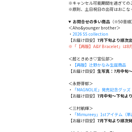
※キャンセル可能期間を過ぎての
※原則、土日祝日の出荷はおこな
お問合せの多い商品
（※50音順
＜Aho&younger brother＞
・
2026 SS collection
【お届け目安】
7月下旬より順次
※「【再販】A&Y Bracelet」
＜超ときめき♡宣伝部＞
・
【再販】辻野かなみ生誕商品
【お届け目安】
生写真：7月中旬～
＜永野芽郁＞
・
「MAGNOLIE」発売記念グッ
【お届け目安】
7月中旬～下旬よ
＜三村航輝＞
・
「Mimureey」1stアイテム（
【お届け目安】
7月下旬より順次