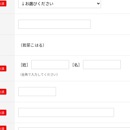
（若菜こはる）
［姓］
［名］
（全角で入力してください）