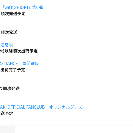
ith SHIORI』第6弾
り順次発送予定
り順次発送
」通常版
(木)以降順次出荷予定
ボン DANCE』事前通販
でに出荷完了予定
より順次発送
KI OFFICIAL FANCLUB」オリジナルグッズ
発送予定