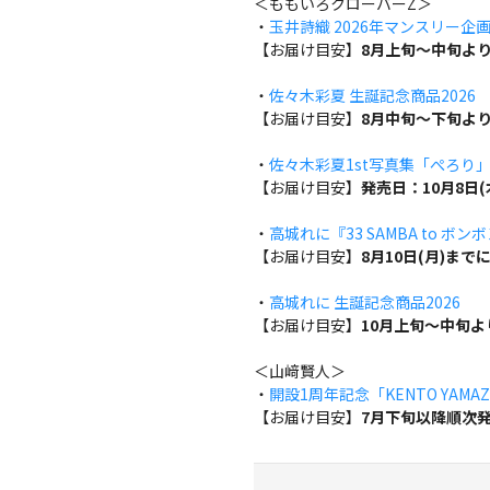
＜ももいろクローバーZ＞
・
玉井詩織 2026年マンスリー企画『w
【お届け目安】
8月上旬～中旬よ
・
佐々木彩夏 生誕記念商品2026
【お届け目安】
8月中旬～下旬よ
・
佐々木彩夏1st写真集「ぺろり
【お届け目安】
発売日：10月8日
・
高城れに『33 SAMBA to ボン
【お届け目安】
8月10日(月)ま
・
高城れに 生誕記念商品2026
【お届け目安】
10月上旬～中旬
＜山﨑賢人＞
・
開設1周年記念「KENTO YAMAZA
【お届け目安】
7月下旬以降順次