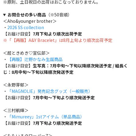
※原則、土日祝日の出荷はおこなっておりません。
お問合せの多い商品
（※50音順）
＜Aho&younger brother＞
・
2026 SS collection
【お届け目安】
7月下旬より順次出荷予定
※「【再販】A&Y Bracelet」は8月上旬より順次出荷予定
＜超ときめき♡宣伝部＞
・
【再販】辻野かなみ生誕商品
【お届け目安】
生写真：7月中旬～下旬以降順次発送予定 / 組長く
じ：8月中旬～下旬以降順次発送予定
＜永野芽郁＞
・
「MAGNOLIE」発売記念グッズ（一般販売）
【お届け目安】
7月中旬～下旬より順次発送予定
＜三村航輝＞
・
「Mimureey」1stアイテム（単品商品）
【お届け目安】
7月下旬より順次発送予定
＜ももいろクローバーZ＞