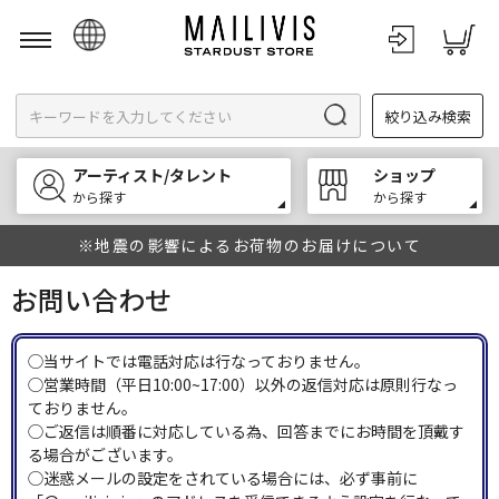
日本語
絞り込み検索
English
한국어
アーティスト/タレント
ショップ
中文
から探す
から探す
※地震の影響によるお荷物のお届けについて
お問い合わせ
◯当サイトでは電話対応は行なっておりません。
◯営業時間（平日10:00~17:00）以外の返信対応は原則行なっ
ておりません。
◯ご返信は順番に対応している為、回答までにお時間を頂戴す
る場合がございます。
◯迷惑メールの設定をされている場合には、必ず事前に