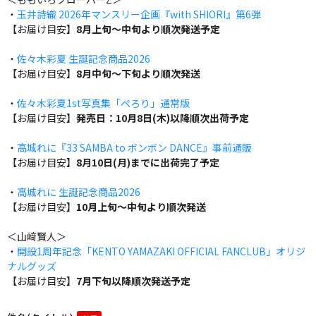
・
玉井詩織 2026年マンスリー企画『with SHIORI』第6弾
【お届け目安】
8月上旬～中旬より順次発送予定
・
佐々木彩夏 生誕記念商品2026
【お届け目安】
8月中旬～下旬より順次発送
・
佐々木彩夏1st写真集「ぺろり」通常版
【お届け目安】
発売日：10月8日(木)以降順次出荷予定
・
高城れに『33 SAMBA to ボンボン DANCE』事前通販
【お届け目安】
8月10日(月)までに出荷完了予定
・
高城れに 生誕記念商品2026
【お届け目安】
10月上旬～中旬より順次発送
＜山﨑賢人＞
・
開設1周年記念「KENTO YAMAZAKI OFFICIAL FANCLUB」オリジ
ナルグッズ
【お届け目安】
7月下旬以降順次発送予定