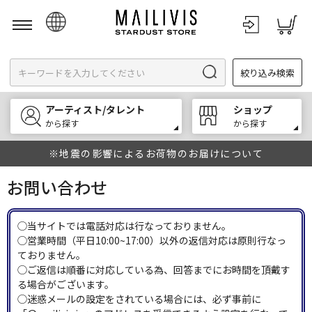
日本語
絞り込み検索
English
한국어
アーティスト/タレント
ショップ
中文
から探す
から探す
※地震の影響によるお荷物のお届けについて
お問い合わせ
◯当サイトでは電話対応は行なっておりません。
◯営業時間（平日10:00~17:00）以外の返信対応は原則行なっ
ておりません。
◯ご返信は順番に対応している為、回答までにお時間を頂戴す
る場合がございます。
◯迷惑メールの設定をされている場合には、必ず事前に