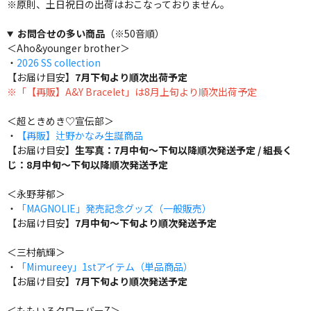
※原則、土日祝日の出荷はおこなっておりません。
お問合せの多い商品
（※50音順）
＜Aho&younger brother＞
・
2026 SS collection
【お届け目安】
7月下旬より順次出荷予定
※「【再販】A&Y Bracelet」は8月上旬より順次出荷予定
＜超ときめき♡宣伝部＞
・
【再販】辻野かなみ生誕商品
【お届け目安】
生写真：7月中旬～下旬以降順次発送予定 / 組長く
じ：8月中旬～下旬以降順次発送予定
＜永野芽郁＞
・
「MAGNOLIE」発売記念グッズ（一般販売）
【お届け目安】
7月中旬～下旬より順次発送予定
＜三村航輝＞
・
「Mimureey」1stアイテム（単品商品）
【お届け目安】
7月下旬より順次発送予定
＜ももいろクローバーZ＞