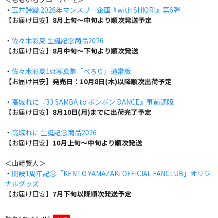
・
玉井詩織 2026年マンスリー企画『with SHIORI』第6弾
【お届け目安】
8月上旬～中旬より順次発送予定
・
佐々木彩夏 生誕記念商品2026
【お届け目安】
8月中旬～下旬より順次発送
・
佐々木彩夏1st写真集「ぺろり」通常版
【お届け目安】
発売日：10月8日(木)以降順次出荷予定
・
高城れに『33 SAMBA to ボンボン DANCE』事前通販
【お届け目安】
8月10日(月)までに出荷完了予定
・
高城れに 生誕記念商品2026
【お届け目安】
10月上旬～中旬より順次発送
＜山﨑賢人＞
・
開設1周年記念「KENTO YAMAZAKI OFFICIAL FANCLUB」オリジ
ナルグッズ
【お届け目安】
7月下旬以降順次発送予定