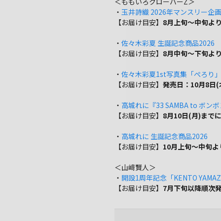
＜ももいろクローバーZ＞
・
玉井詩織 2026年マンスリー企画『w
【お届け目安】
8月上旬～中旬よ
・
佐々木彩夏 生誕記念商品2026
【お届け目安】
8月中旬～下旬よ
・
佐々木彩夏1st写真集「ぺろり
【お届け目安】
発売日：10月8日
・
高城れに『33 SAMBA to ボン
【お届け目安】
8月10日(月)ま
・
高城れに 生誕記念商品2026
【お届け目安】
10月上旬～中旬
＜山﨑賢人＞
・
開設1周年記念「KENTO YAMAZA
【お届け目安】
7月下旬以降順次