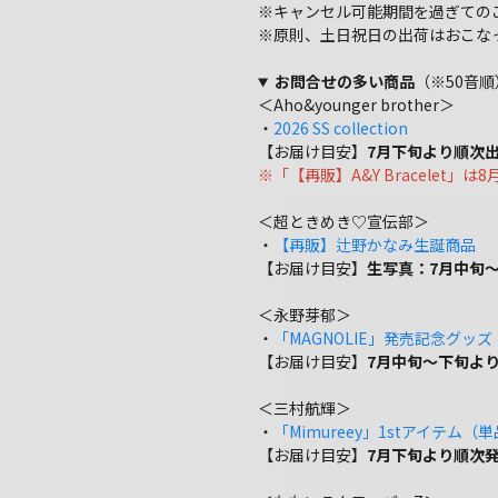
※キャンセル可能期間を過ぎての
※原則、土日祝日の出荷はおこな
お問合せの多い商品
（※50音順
＜Aho&younger brother＞
・
2026 SS collection
【お届け目安】
7月下旬より順次
※「【再販】A&Y Bracelet」
＜超ときめき♡宣伝部＞
・
【再販】辻野かなみ生誕商品
【お届け目安】
生写真：7月中旬～
＜永野芽郁＞
・
「MAGNOLIE」発売記念グッ
【お届け目安】
7月中旬～下旬よ
＜三村航輝＞
・
「Mimureey」1stアイテム（
【お届け目安】
7月下旬より順次