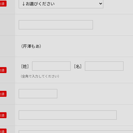
（芹澤もあ）
［姓］
［名］
（全角で入力してください）