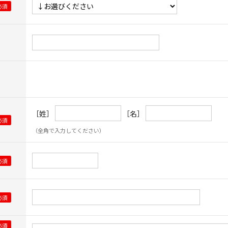
［姓］
［名］
（全角で入力してください）