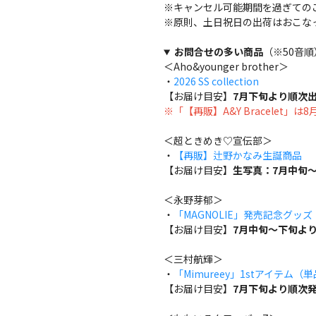
※キャンセル可能期間を過ぎての
※原則、土日祝日の出荷はおこな
お問合せの多い商品
（※50音順
＜Aho&younger brother＞
・
2026 SS collection
【お届け目安】
7月下旬より順次
※「【再販】A&Y Bracelet」
＜超ときめき♡宣伝部＞
・
【再販】辻野かなみ生誕商品
【お届け目安】
生写真：7月中旬～
＜永野芽郁＞
・
「MAGNOLIE」発売記念グッ
【お届け目安】
7月中旬～下旬よ
＜三村航輝＞
・
「Mimureey」1stアイテム（
【お届け目安】
7月下旬より順次