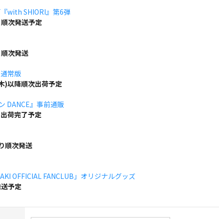
ith SHIORI』第6弾
り順次発送予定
り順次発送
」通常版
(木)以降順次出荷予定
ボン DANCE』事前通販
でに出荷完了予定
より順次発送
KI OFFICIAL FANCLUB」オリジナルグッズ
発送予定