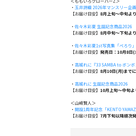
＜ももいろクローバーZ＞
・
玉井詩織 2026年マンスリー企画『w
【お届け目安】
8月上旬～中旬よ
・
佐々木彩夏 生誕記念商品2026
【お届け目安】
8月中旬～下旬よ
・
佐々木彩夏1st写真集「ぺろり
【お届け目安】
発売日：10月8日
・
高城れに『33 SAMBA to ボン
【お届け目安】
8月10日(月)ま
・
高城れに 生誕記念商品2026
【お届け目安】
10月上旬～中旬
＜山﨑賢人＞
・
開設1周年記念「KENTO YAMAZA
【お届け目安】
7月下旬以降順次