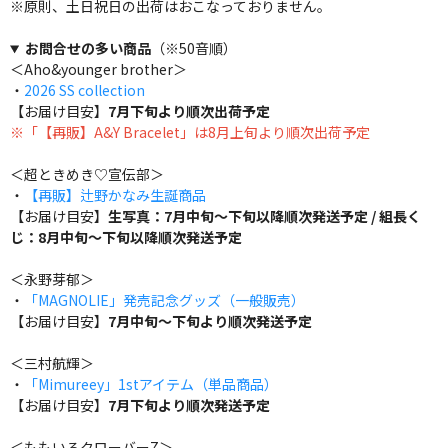
※原則、土日祝日の出荷はおこなっておりません。
お問合せの多い商品
（※50音順）
＜Aho&younger brother＞
・
2026 SS collection
【お届け目安】
7月下旬より順次出荷予定
※「【再販】A&Y Bracelet」は8月上旬より順次出荷予定
＜超ときめき♡宣伝部＞
・
【再販】辻野かなみ生誕商品
【お届け目安】
生写真：7月中旬～下旬以降順次発送予定 / 組長く
じ：8月中旬～下旬以降順次発送予定
＜永野芽郁＞
・
「MAGNOLIE」発売記念グッズ（一般販売）
【お届け目安】
7月中旬～下旬より順次発送予定
＜三村航輝＞
・
「Mimureey」1stアイテム（単品商品）
【お届け目安】
7月下旬より順次発送予定
＜ももいろクローバーZ＞