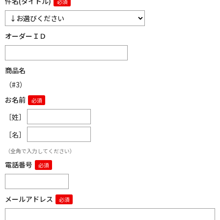
件名(タイトル)
オーダーＩＤ
商品名
（#3）
お名前
［姓］
［名］
（全角で入力してください）
電話番号
メールアドレス