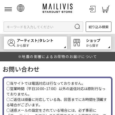
日本語
絞り込み検索
English
한국어
アーティスト/タレント
ショップ
中文
から探す
から探す
※地震の影響によるお荷物のお届けについて
お問い合わせ
◯当サイトでは電話対応は行なっておりません。
◯営業時間（平日10:00~17:00）以外の返信対応は原則行なっ
ておりません。
◯ご返信は順番に対応している為、回答までにお時間を頂戴す
る場合がございます。
◯迷惑メールの設定をされている場合には、必ず事前に