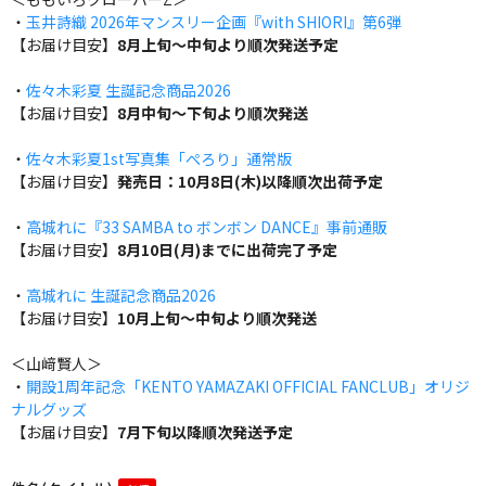
・
玉井詩織 2026年マンスリー企画『with SHIORI』第6弾
【お届け目安】
8月上旬～中旬より順次発送予定
・
佐々木彩夏 生誕記念商品2026
【お届け目安】
8月中旬～下旬より順次発送
・
佐々木彩夏1st写真集「ぺろり」通常版
【お届け目安】
発売日：10月8日(木)以降順次出荷予定
・
高城れに『33 SAMBA to ボンボン DANCE』事前通販
【お届け目安】
8月10日(月)までに出荷完了予定
・
高城れに 生誕記念商品2026
【お届け目安】
10月上旬～中旬より順次発送
＜山﨑賢人＞
・
開設1周年記念「KENTO YAMAZAKI OFFICIAL FANCLUB」オリジ
ナルグッズ
【お届け目安】
7月下旬以降順次発送予定