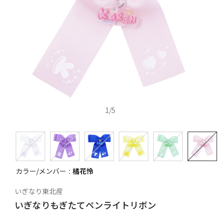
1
/
5
カラー/メンバー
橘花怜
いぎなり東北産
いぎなりもぎたてペンライトリボン