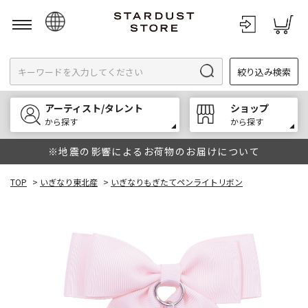
日本語
絞り込み検索
English
한국어
アーティスト/タレント
ショップ
中文
から探す
から探す
※地震の影響によるお荷物のお届けについて
TOP
>
いぎなり東北産
>
いぎなりもぎたてペンライトリボン