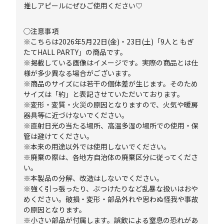
推しアピールにぜひご使用ください♡
◯注意事項
※こちらは2026年5月22日(金)・23日(土)「9人と もぎ
たてHALL PARTY」の商品です。
※掲載している画像はイメージです。実際の商品とは仕
様が多少異なる場合がございます。
※商品のサイズには若干の個体差が生じます。そのため
サイズは「約」と表記させていただいております。
※変形・変質・火災の原因となりますので、火気や暖房
器具等に近づけないでください。
※直射日光の当たる場所、高温多湿の場所での使用・保
管は避けてください。
※本来の用途以外では使用しないでください。
※廃棄の際は、各地方自治体の廃棄区分に従ってくださ
い。
※本製品の分解、改造はしないでください。
※強く引っ張ったり、ぶつけたりなど乱暴な扱いはおや
めください。破損・変形・部品外れや思わぬ怪我や事故
の原因となります。
※小さい部品が付属します。誤飲による窒息の恐れがあ