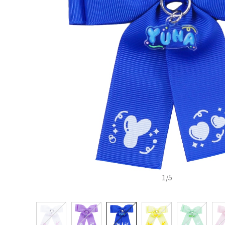
1
/
5