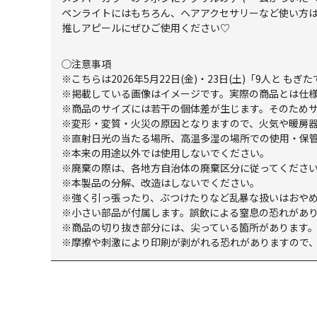
ペンライトにはもちろん、ヘアアクセサリーなど使い方
推しアピールにぜひご使用ください♡
◯注意事項
※こちらは2026年5月22日(金)・23日(土)「9人と もぎた
※掲載している画像はイメージです。実際の商品とは仕
※商品のサイズには若干の個体差が生じます。そのため
※変形・変質・火災の原因となりますので、火気や暖房
※直射日光の当たる場所、高温多湿の場所での使用・保
※本来の用途以外では使用しないでください。
※廃棄の際は、各地方自治体の廃棄区分に従ってくださ
※本製品の分解、改造はしないでください。
※強く引っ張ったり、ぶつけたりなど乱暴な扱いはおや
※小さい部品が付属します。誤飲による窒息の恐れがあ
※商品の切り抜き部分には、尖っている箇所があります
※摩擦や刺激により印刷が剥がれる恐れがありますので