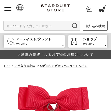
日本語
絞り込み検索
English
한국어
アーティスト/タレント
ショップ
中文
から探す
から探す
※地震の影響によるお荷物のお届けについて
TOP
>
いぎなり東北産
>
いぎなりもぎたてペンライトリボン