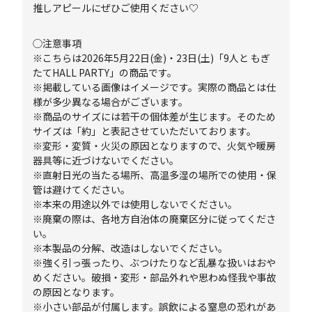
推しアピールにぜひご使用ください♡
◯注意事項
※こちらは2026年5月22日(金)・23日(土)「9人と もぎ
たてHALL PARTY」の商品です。
※掲載している画像はイメージです。実際の商品とは仕
様が多少異なる場合がございます。
※商品のサイズには若干の個体差が生じます。そのため
サイズは「約」と表記させていただいております。
※変形・変質・火災の原因となりますので、火気や暖房
器具等に近づけないでください。
※直射日光の当たる場所、高温多湿の場所での使用・保
管は避けてください。
※本来の用途以外では使用しないでください。
※廃棄の際は、各地方自治体の廃棄区分に従ってくださ
い。
※本製品の分解、改造はしないでください。
※強く引っ張ったり、ぶつけたりなど乱暴な扱いはおや
めください。破損・変形・部品外れや思わぬ怪我や事故
の原因となります。
※小さい部品が付属します。誤飲による窒息の恐れがあ