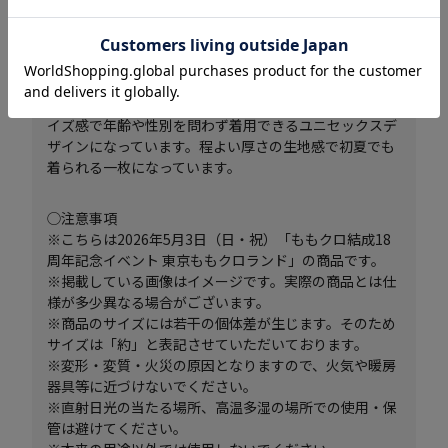
商品説明
結成18周年を記念したワークシャツ。ゆったりとしたサ
イズ感で年齢や性別を問わず着用できるユニセックスデ
ザインになっています。程よい厚さの生地感で初夏でも
着られる一枚になっています。
◯注意事項
※こちらは2026年5月3日（日・祝）「ももクロ結成18
周年記念イベント 東京ももクロランド」の商品です。
※掲載している画像はイメージです。実際の商品とは仕
様が多少異なる場合がございます。
※商品のサイズには若干の個体差が生じます。そのため
サイズは「約」と表記させていただいております。
※変形・変質・火災の原因となりますので、火気や暖房
器具等に近づけないでください。
※直射日光の当たる場所、高温多湿の場所での使用・保
管は避けてください。