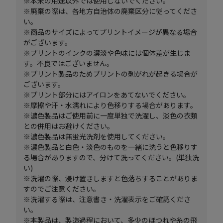
※本来の用途以外では使用しないでください。
※廃棄の際は、各地方自治体の廃棄区分に従ってくださ
い。
※商品のサイズによってプリントイメージが異なる場合
がございます。
※プリントのインクの濃淡や色味には個体差が生じま
す。不良ではございません。
※プリント製品のためプリントの剥がれが起きる場合が
ございます。
※プリント部分にはアイロンをあてないでください。
※摩擦や汗・水濡れにより色移りする場合があります。
※濃色製品はご使用前に一度単独で洗濯し、淡色の衣類
との併用はお避けください。
※濃色製品は無蛍光洗剤を使用してください。
※濃色製品と白色・淡色のものを一緒に洗うと色移りす
る場合がありますので、分けて洗ってください。(単独洗
い)
※洗濯の際、浸け置きしますと色落ちすることがありま
すのでご注意ください。
※洗濯する際は、注意書き・洗濯表示をご確認くださ
い。
※本製品は、製造過程において、多少のほつれや糸の飛