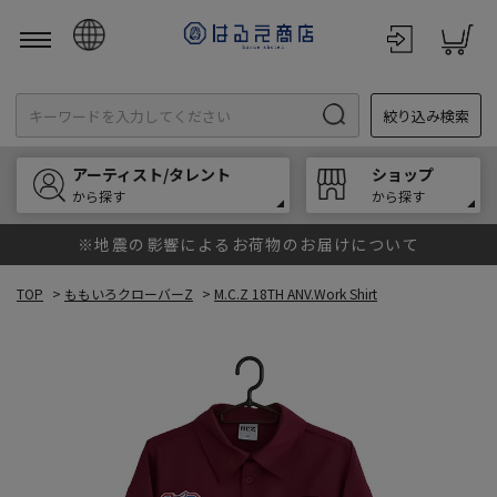
日本語
絞り込み検索
English
한국어
アーティスト/タレント
ショップ
中文
から探す
から探す
※地震の影響によるお荷物のお届けについて
TOP
>
ももいろクローバーZ
>
M.C.Z 18TH ANV.Work Shirt