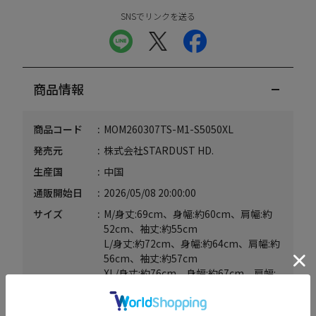
SNSでリンクを送る
商品情報
商品コード
MOM260307TS-M1-S5050XL
発売元
株式会社STARDUST HD.
生産国
中国
通販開始日
2026/05/08 20:00:00
サイズ
M/身丈:69cm、身幅:約60cm、肩幅:約
52cm、袖丈:約55cm
L/身丈:約72cm、身幅:約64cm、肩幅:約
56cm、袖丈:約57cm
XL/身丈:約76cm、身幅:約67cm、肩幅:
約59cm、袖丈:約59cm
素材
ポリエステル88％、レーヨン12％