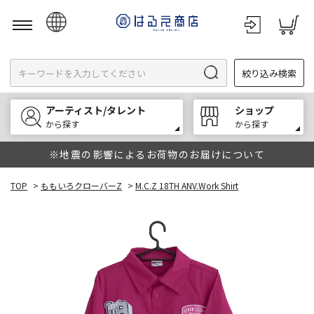
日本語
絞り込み検索
English
한국어
アーティスト/タレント
ショップ
中文
から探す
から探す
※地震の影響によるお荷物のお届けについて
TOP
>
ももいろクローバーZ
>
M.C.Z 18TH ANV.Work Shirt